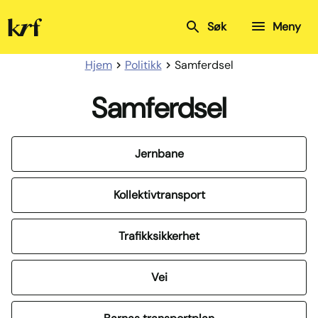
Kristelig
Søk
Meny
Folkeparti
Hjem
Politikk
Samferdsel
Samferdsel
Jernbane
Kollektivtransport
Trafikksikkerhet
Vei