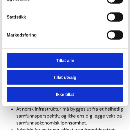
KrF vil:
Binde landet sammen og redusere
Statistikk
avstandsulempene med gode og fremtidsrettede
transportløsninger, slik at vi kan opprettholde
bosetting og verdiskaping i hele landet.
Markedsføring
Ha et mål om at hele transportsektoren bør være
utslippsfri/karbonnøytral innen 2035.
Prioritere tiltak som øker trafikksikkerheten, særlig
for barn og unge.
Tillat alle
Sikre et godt og forutsigbart transporttilbud for
beboere og næringsliv i distriktene gjennom stabile
tillat utvalg
og rimelige buss-, ferje- og hurtigbåtruter. Dette
inkluderer lave billettpriser, økt frekvens i
Ikke tillat
rutetilbudet og bedre tilrettelegging for
miljøvennlige løsninger.
At norsk infrastruktur må bygges ut fra et helhetlig
samfunnsperspektiv, og ikke ensidig legge vekt på
samfunnsøkonomisk lønnsomhet.
Arbeide for en trygg, effektiv og fremtidsrettet