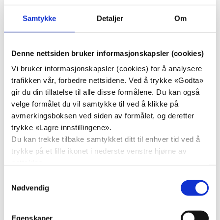
transportmuligheter i både by og distrikt. God
Samtykke
Detaljer
Om
samferdsel gjør det mulig å produsere varer over hele
landet og sikrer at varene kommer frem til markedene.
KrF har høye ambisjoner når det kommer til
Denne nettsiden bruker informasjonskapsler (cookies)
transportsikkerhet. Nullvisjonen for dødsfall i trafikken er
Vi bruker informasjonskapsler (cookies) for å analysere
et viktig mål, og skal etterstrebes i alle ledd av
trafikken vår, forbedre nettsidene. Ved å trykke «Godta»
samferdselssektoren.
gir du din tillatelse til alle disse formålene. Du kan også
Samferdselspolitikken til KrF handler om trygghet. Det
velge formålet du vil samtykke til ved å klikke på
skal være trygt for barn, familier og enkeltpersoner å
avmerkingsboksen ved siden av formålet, og deretter
ferdes i trafikken, og veinettet skal skape trygghet for
trykke «Lagre innstillingene».
næringslivet over hele landet.
Du kan trekke tilbake samtykket ditt til enhver tid ved å
Transportsektoren står for en vesentlig del av Norges
trykke på et lille ikonet i nederste venstre hjørne av
CO
-utslipp. For å sikre fremkommelighet over hele
nettsiden.
2
landet, må derfor hele sektoren gjennomgå en betydelig
Samtykkevalg
grønn omstilling. Staten skal gjøre det enklere å velge
Nødvendig
grønne transportmidler slik at utslippene reduseres uten
å ramme bedrifter eller familier for hardt.
Egenskaper