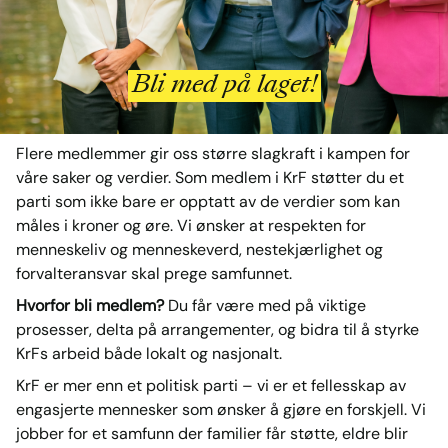
Bli med på laget!
Flere medlemmer gir oss større slagkraft i kampen for
våre saker og verdier. Som medlem i KrF støtter du et
parti som ikke bare er opptatt av de verdier som kan
måles i kroner og øre. Vi ønsker at respekten for
menneskeliv og menneskeverd, nestekjærlighet og
forvalteransvar skal prege samfunnet.
Hvorfor bli medlem?
Du får være med på viktige
prosesser, delta på arrangementer, og bidra til å styrke
KrFs arbeid både lokalt og nasjonalt.
KrF er mer enn et politisk parti – vi er et fellesskap av
engasjerte mennesker som ønsker å gjøre en forskjell. Vi
jobber for et samfunn der familier får støtte, eldre blir