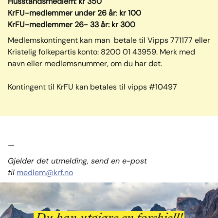
Husstandsmedlem: kr 350
KrFU-medlemmer
under 26 år
:
kr 100
KrFU-medlemmer
26- 33 år: kr 300
Medlemskontingent kan man betale til Vipps 771177 eller
Kristelig folkepartis konto: 8200 01 43959. Merk med
navn eller medlemsnummer, om du har det.
Kontingent til KrFU kan betales til vipps #10497
—
Gjelder det utmelding, send en e-post
til
medlem@krf.no