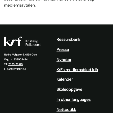
medlemsavtalen.
Ressursbank
Presse
Nedre Vollgate 5, 0158 Oslo
Nyheter
Org. nr: 939909494
Tlf:
23 10 28 00
KrFs medlemsblad Idé
E-post:
krf@krf.no
Kalender
Skoleoppgave
In other languages
Nettbutikk