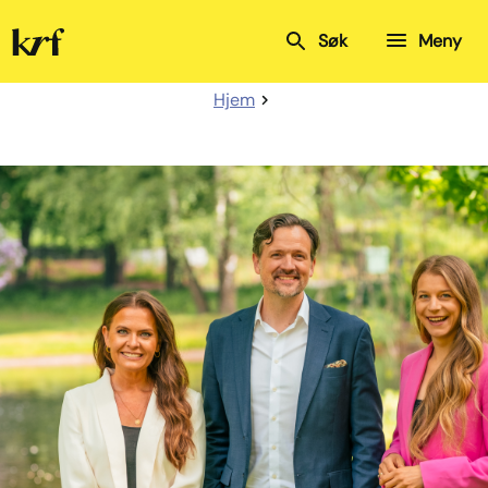
Kristelig
Søk
Meny
Folkeparti
Hjem