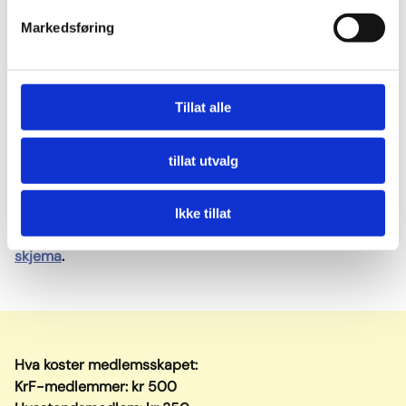
Markedsføring
KrF har familiemedlemsskap med redusert pris
Om to i samme husstand er medlemmer, betaler den
ene 500kr og den andre 350kr i medlemskontingent.
Tillat alle
Den ene blir hovedmedlem og den andre
husstandsmedlem (gjelder ikke KrFU-medlemskap).
Kontingentkravet sendes til hovedmedlemmet. Ta
tillat utvalg
kontakt om dere ønsker familiemedlemsskap: krf@krf.no
Er du under 34? Da kan du melde deg inn i KrFU og
Ikke tillat
samtidig være fullverdig medlem i KrF.
Åpne KrFU-
skjema
.
Hva koster medlemsskapet:
KrF-medlemmer: kr 500