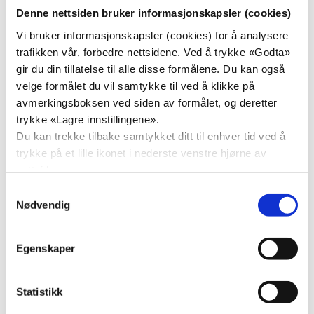
Denne nettsiden bruker informasjonskapsler (cookies)
Vi bruker informasjonskapsler (cookies) for å analysere
trafikken vår, forbedre nettsidene. Ved å trykke «Godta»
Dette innholdet lastes fra en tredjeparts
gir du din tillatelse til alle disse formålene. Du kan også
nettside, og Kristelig Folkeparti kan ikke
velge formålet du vil samtykke til ved å klikke på
garantere for hvilken informasjon som
avmerkingsboksen ved siden av formålet, og deretter
innhentes. Se gjerne vår
trykke «Lagre innstillingene».
personvernserklæring for mer informasjon.
Du kan trekke tilbake samtykket ditt til enhver tid ved å
Endre samtykke
|
Personvernerklæring
trykke på et lille ikonet i nederste venstre hjørne av
nettsiden.
Samtykkevalg
Nødvendig
Egenskaper
Åpne skjema i eget vindu
Statistikk