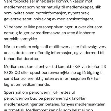
Våre forpliktelser innebærer kommunikasjon mot
medlemmet som hører naturlig til medlemskapet, slik
som invitasjoner, møteinformasjon, nyhetsbrev,
gavebrev, samt innkreving av medlemskontingent.
Vi behandler ikke personopplysninger ut over det som
naturlig følger av medlemsavtalen uten å innhente
særskilt samtykke.
Når et medlem velges til et tillitsverv eller folkevalgt verv
anses dette som offentlig informasjon, og vil dermed bli
behandlet deretter.
Medlemmet kan til enhver tid kontakte KrF via telefon 23
10 28 00 eller epost personvern@krf.no og få tilgang til,
samt kontrollere riktigheten av informasjonen KrF har
lagret om vedkommende.
Spørsmål om personvern i KrF rettes til
personvernombud på personvern@krf.no.Når
medlemskontingenten betales, fornyes medlemsavtalen
automatisk. Medlemmet kan når som helst si opp