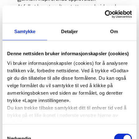
At fylket har et godt og tett samarbeid med
Høgskolen i Østfold.
Tilby sommerskole slik at flere kan bestå og fullføre
skoleløpet.
Samtykke
Detaljer
Om
Opprette et prøveprosjekt med «åpen skole» på
ettermiddags- og kveldstid hvor skolen er en
møteplass og elevene får leksehjelp. I prosjektet
Denne nettsiden bruker informasjonskapsler (cookies)
inngår et samarbeid med frivillige organisasjoner
Vi bruker informasjonskapsler (cookies) for å analysere
som ressurs.
trafikken vår, forbedre nettsidene. Ved å trykke «Godta»
Åpne våre videregående skoler også på kveldstid,
gir du din tillatelse til alle disse formålene. Du kan også
for organisert aktivitet.
velge formålet du vil samtykke til ved å klikke på
Videreutvikle skolebibliotekene som fagressurs
avmerkingsboksen ved siden av formålet, og deretter
innen kildebruk, kildekritikk og
trykke «Lagre innstillingene».
informasjonsinnhenting.
Du kan trekke tilbake samtykket ditt til enhver tid ved å
Utvikle skolebibliotekene ved våre videregående
trykke på et lille ikonet i nederste venstre hjørne av
skoler og fagskoler til levende arenaer for samtale
nettsiden.
og debatt, hvor elevene får utforske
Samtykkevalg
allmennmenneskelige, kulturelle og
Nødvendig