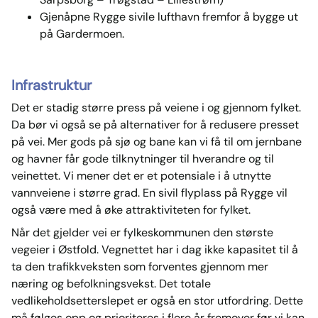
Gjenåpne Rygge sivile lufthavn fremfor å bygge ut
på Gardermoen.
Infrastruktur
Det er stadig større press på veiene i og gjennom fylket.
Da bør vi også se på alternativer for å redusere presset
på vei. Mer gods på sjø og bane kan vi få til om jernbane
og havner får gode tilknytninger til hverandre og til
veinettet. Vi mener det er et potensiale i å utnytte
vannveiene i større grad. En sivil flyplass på Rygge vil
også være med å øke attraktiviteten for fylket.
Når det gjelder vei er fylkeskommunen den største
vegeier i Østfold. Vegnettet har i dag ikke kapasitet til å
ta den trafikkveksten som forventes gjennom mer
næring og befolkningsvekst. Det totale
vedlikeholdsetterslepet er også en stor utfordring. Dette
må følges opp og prioriteres i flere år fremover før vi kan