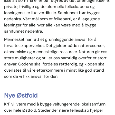
ikke alt som må eller bør styres av det offentlige. Ideelle,
private, frivillige og de uformelle felleskapene og
løsningene, er like verdifulle. Samfunnet bør bygges
nedenfra. Vårt mål som et folkeparti, er å lage gode
løsninger for alle hvor alle kan være med å bygge
samfunnet nedenfra.
Mennesket har fått et grunnleggende ansvar for å
forvalte skaperverket. Det gjelder både naturresurser,
økonomiske og menneskelige ressurser. Naturen gir oss
store muligheter og stiller oss samtidig overfor et stort
ansvar. Godene skal fordeles rettferdig, og kloden skal
overlates til våre etterkommere i minst like god stand
som da vi fikk ansvar for den.
Nye Østfold
KrF vil være med å bygge velfungerende lokalsamfunn
over hele Østfold. Steder der nære fellesskap hjelper