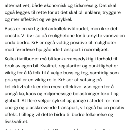
alternativet, både økonomisk og tidsmessig. Det skal
også legges til rette for at det skal bli enklere, tryggere
og mer effektivt og velge sykkel.
Buss er en viktig del av kollektivtilbudet, men ikke det
eneste. Vi bør se på mulighetene for å utnytte vannveien
enda bedre. KrF er også veldig positive til muligheter
med førerløse hjulgående transport i nærmiljøet.
Kollektivtilbudet må bli konkurransedyktig i forhold til
bruk av egen bil. Kvalitet, regularitet og punktlighet er
viktig for å få folk til å velge buss og tog, samtidig som
pris spiller en viktig rolle. KrF ser at satsing på
kollektivtrafikk er den mest effektive løsningen for å
unngå kø, kaos og miljømessige belastninger lokalt og
globalt. At flere velger sykkel og gange i stedet for mer
energi og plasskrevende transport, vil også ha en positiv
effekt. I tillegg vil dette bidra til bedre folkehelse og
livskvalitet.