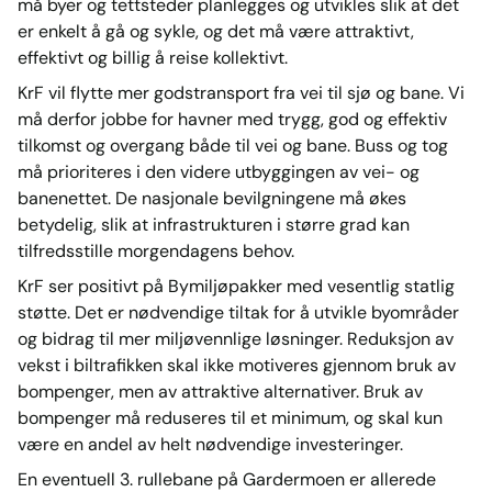
må byer og tettsteder planlegges og utvikles slik at det
er enkelt å gå og sykle, og det må være attraktivt,
effektivt og billig å reise kollektivt.
KrF vil flytte mer godstransport fra vei til sjø og bane. Vi
må derfor jobbe for havner med trygg, god og effektiv
tilkomst og overgang både til vei og bane. Buss og tog
må prioriteres i den videre utbyggingen av vei- og
banenettet. De nasjonale bevilgningene må økes
betydelig, slik at infrastrukturen i større grad kan
tilfredsstille morgendagens behov.
KrF ser positivt på Bymiljøpakker med vesentlig statlig
støtte. Det er nødvendige tiltak for å utvikle byområder
og bidrag til mer miljøvennlige løsninger. Reduksjon av
vekst i biltrafikken skal ikke motiveres gjennom bruk av
bompenger, men av attraktive alternativer. Bruk av
bompenger må reduseres til et minimum, og skal kun
være en andel av helt nødvendige investeringer.
En eventuell 3. rullebane på Gardermoen er allerede