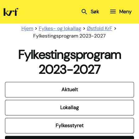
Kristelig
Søk
Meny
Folkeparti
Hjem
Fylkes- og lokallag
Østfold KrF
Fylkestingsprogram 2023-2027
Fylkestingsprogram
2023-2027
Aktuelt
Lokallag
Fylkesstyret