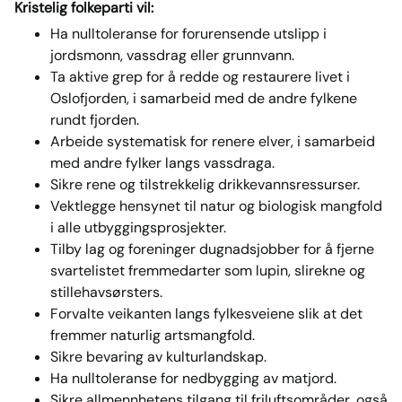
Kristelig folkeparti vil:
Ha nulltoleranse for forurensende utslipp i
jordsmonn, vassdrag eller grunnvann.
Ta aktive grep for å redde og restaurere livet i
Oslofjorden, i samarbeid med de andre fylkene
rundt fjorden.
Arbeide systematisk for renere elver, i samarbeid
med andre fylker langs vassdraga.
Sikre rene og tilstrekkelig drikkevannsressurser.
Vektlegge hensynet til natur og biologisk mangfold
i alle utbyggingsprosjekter.
Tilby lag og foreninger dugnadsjobber for å fjerne
svartelistet fremmedarter som lupin, slirekne og
stillehavsørsters.
Forvalte veikanten langs fylkesveiene slik at det
fremmer naturlig artsmangfold.
Sikre bevaring av kulturlandskap.
Ha nulltoleranse for nedbygging av matjord.
Sikre allmennhetens tilgang til friluftsområder, også