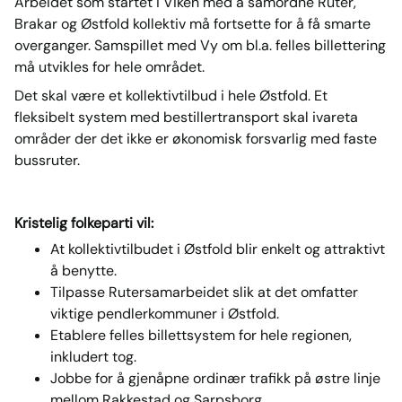
Arbeidet som startet i Viken med å samordne Ruter,
Brakar og Østfold kollektiv må fortsette for å få smarte
overganger. Samspillet med Vy om bl.a. felles billettering
må utvikles for hele området.
Det skal være et kollektivtilbud i hele Østfold. Et
fleksibelt system med bestillertransport skal ivareta
områder der det ikke er økonomisk forsvarlig med faste
bussruter.
Kristelig folkeparti vil:
At kollektivtilbudet i Østfold blir enkelt og attraktivt
å benytte.
Tilpasse Rutersamarbeidet slik at det omfatter
viktige pendlerkommuner i Østfold.
Etablere felles billettsystem for hele regionen,
inkludert tog.
Jobbe for å gjenåpne ordinær trafikk på østre linje
mellom Rakkestad og Sarpsborg.