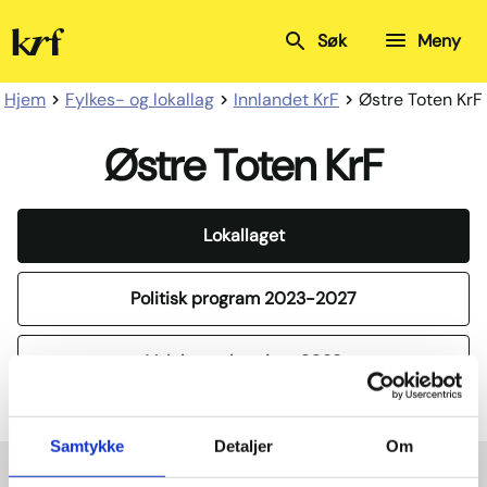
Kristelig
Søk
Meny
Folkeparti
Hjem
Fylkes- og lokallag
Innlandet KrF
Østre Toten KrF
Østre Toten KrF
Lokallaget
Politisk program 2023-2027
Valgkamp brosjyre 2023
Samtykke
Detaljer
Om
Lokallagsstyret