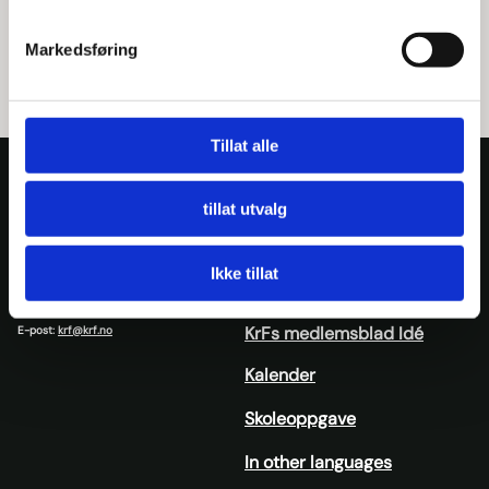
Inger Oline Opsahl Hovland
Markedsføring
Lokallag sekretær
92669176
Tillat alle
Ressursbank
tillat utvalg
Presse
Nedre Vollgate 5, 0158 Oslo
Ikke tillat
Nyheter
Org. nr: 939909494
Tlf:
23 10 28 00
KrFs medlemsblad Idé
E-post:
krf@krf.no
Kalender
Skoleoppgave
In other languages