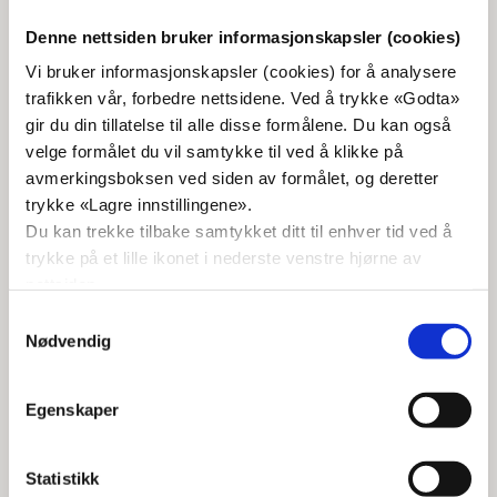
Denne nettsiden bruker informasjonskapsler (cookies)
Jan Dagfinn Hovde
Vi bruker informasjonskapsler (cookies) for å analysere
Lokallagsleder
trafikken vår, forbedre nettsidene. Ved å trykke «Godta»
jandhovde.otk@gmail.com
gir du din tillatelse til alle disse formålene. Du kan også
velge formålet du vil samtykke til ved å klikke på
93838071
avmerkingsboksen ved siden av formålet, og deretter
trykke «Lagre innstillingene».
Du kan trekke tilbake samtykket ditt til enhver tid ved å
Trond Elnes
trykke på et lille ikonet i nederste venstre hjørne av
Lokallag nestleder
nettsiden.
41653855
Samtykkevalg
Nødvendig
Eirik Raddum
Egenskaper
Lokallag kasserer
99595293
Statistikk