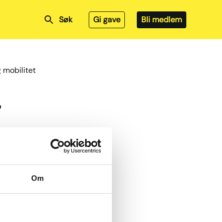
Søk
Gi gave
Bli medlem
 mobilitet
t
Om