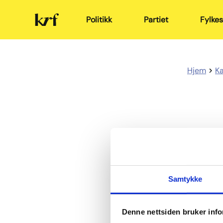
Kristelig
Politikk
Partiet
Fylkes
Folkeparti
Hjem
K
Samtykke
Del
De
på
p
Denne nettsiden bruker inf