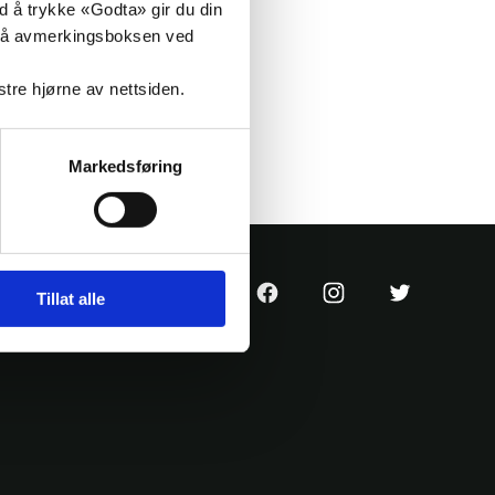
ed å trykke «Godta» gir du din
ke på avmerkingsboksen ved
nstre hjørne av nettsiden.
Markedsføring
KrF
KrF
KrF
Tillat alle
sin
sin
sin
Facebook
Instagram
Twitter
side
konto
konto