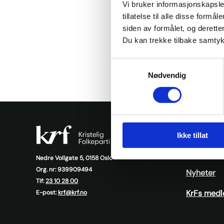
Faceb
Tw
Vi bruker informasjonskapsler
17.
tillatelse til alle disse for
feb.
siden av formålet, og deretter
—
28.
Du kan trekke tilbake samtykke
feb.
2021
Samtykkevalg
Nødvendig
Ressursb
Ikke tillat
Presse
Nedre Vollgate 5, 0158 Oslo
Org. nr: 939909494
Nyheter
Tlf:
23 10 28 00
KrFs medl
E-post:
krf@krf.no