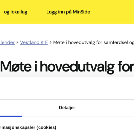
- og lokallag
Logg inn på MinSide
alender
Vestland KrF
Møte i hovedutvalg for samferdsel og
Møte i hovedutvalg for
samferdsel og mobilite
Detaljer
l
å
ormasjonskapsler (cookies)