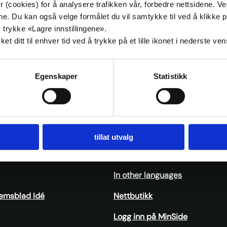
ook
itter
 (cookies) for å analysere trafikken vår, forbedre nettsidene. V
Møte i hovedutvalg for samferdsel og
målene. Du kan også velge formålet du vil samtykke til ved å klik
mobilitet
 trykke «Lagre innstillingene».
onsdag 17. februar 09:00 – søndag 28. februar 12:00
t ditt til enhver tid ved å trykke på et lille ikonet i nederste ve
Egenskaper
Statistikk
ank
Kalender
tillat utvalg
Skoleoppgave
In other languages
emsblad Idé
Nettbutikk
Logg inn på MinSide