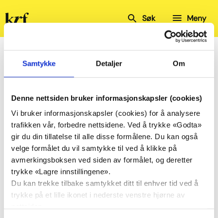
Kristelig
Søk
Meny
Folkeparti
Hjem
Kalender
Vestland KrF
Fylkesstyremøte
Samtykke
Detaljer
Om
Fylkesstyremøte
Denne nettsiden bruker informasjonskapsler (cookies)
Vi bruker informasjonskapsler (cookies) for å analysere
Del
Del
trafikken vår, forbedre nettsidene. Ved å trykke «Godta»
på
på
gir du din tillatelse til alle disse formålene. Du kan også
Facebook
Twitter
velge formålet du vil samtykke til ved å klikke på
02.
Fylkesstyremøte
avmerkingsboksen ved siden av formålet, og deretter
des.
trykke «Lagre innstillingene».
Ikke bestemt hvor
2024
Du kan trekke tilbake samtykket ditt til enhver tid ved å
kl. 18:00
trykke på et lille ikonet i nederste venstre hjørne av
nettsiden.