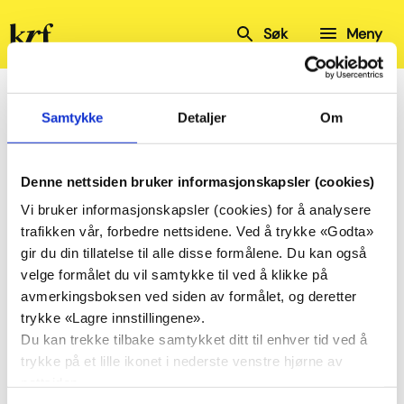
Kristelig
Søk
Meny
Folkeparti
Hjem
Kalender
Oslo KrF
Bystyremøte Oslo
Samtykke
Detaljer
Om
Bystyremøte Oslo
Denne nettsiden bruker informasjonskapsler (cookies)
Vi bruker informasjonskapsler (cookies) for å analysere
Del
Del
trafikken vår, forbedre nettsidene. Ved å trykke «Godta»
på
på
gir du din tillatelse til alle disse formålene. Du kan også
Facebook
Twitter
velge formålet du vil samtykke til ved å klikke på
23.
Bystyremøte Oslo
avmerkingsboksen ved siden av formålet, og deretter
nov.
trykke «Lagre innstillingene».
Oslo Rådhus
Du kan trekke tilbake samtykket ditt til enhver tid ved å
kl. 10:00
trykke på et lille ikonet i nederste venstre hjørne av
nettsiden.