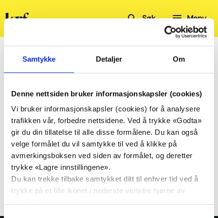
Kristelig
Søk
Meny
Folkeparti
Hjem
Kalender
Oslo KrF
Arbeidsutvalget Oslo KrF
Samtykke
Detaljer
Om
Arbeidsutvalget Oslo KrF
Denne nettsiden bruker informasjonskapsler (cookies)
Vi bruker informasjonskapsler (cookies) for å analysere
Del
Del
trafikken vår, forbedre nettsidene. Ved å trykke «Godta»
på
på
gir du din tillatelse til alle disse formålene. Du kan også
Facebook
Twitter
velge formålet du vil samtykke til ved å klikke på
avmerkingsboksen ved siden av formålet, og deretter
11.
Arbeidsutvalget Oslo KrF
trykke «Lagre innstillingene».
aug.
kl. 18:00
Du kan trekke tilbake samtykket ditt til enhver tid ved å
2026
trykke på et lille ikonet i nederste venstre hjørne av
nettsiden.
Samtykkevalg