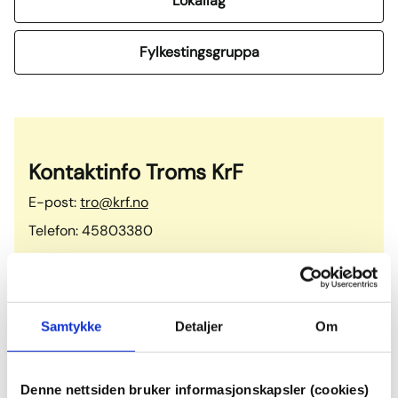
Lokallag
Fylkestingsgruppa
Kontaktinfo Troms KrF
E-post:
tro@krf.no
Telefon: 45803380
Adresse: Postboks 6600, 9296 Tromsø
Invitasjon ifm. valgkampen?
Samtykke
Detaljer
Om
Send til
agu@krf.no
eller
nils.samuelsen@tromsfylke.no
Denne nettsiden bruker informasjonskapsler (cookies)