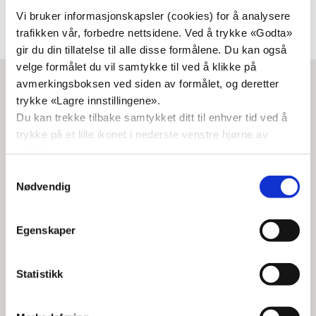
Vi bruker informasjonskapsler (cookies) for å analysere
trafikken vår, forbedre nettsidene. Ved å trykke «Godta»
gir du din tillatelse til alle disse formålene. Du kan også
velge formålet du vil samtykke til ved å klikke på
avmerkingsboksen ved siden av formålet, og deretter
trykke «Lagre innstillingene».
Du kan trekke tilbake samtykket ditt til enhver tid ved å
trykke på et lille ikonet i nederste venstre hjørne av
nettsiden.
Samtykkevalg
Nødvendig
Andreas
Irene Sørensen
Gundersen
Fylkesleder
Organisasjonsutvikler
Egenskaper
irenesandmos@g
agu@krf.no
mail.com
Statistikk
45803380
41438208