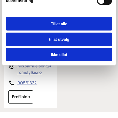
Markedsføring
Tillat alle
tillat utvalg
Nils Einar
Samuelsen
Ikke tillat
Stortingskandidat
nils.samuelsen@t
romsfylke.no
90561332
Profilside