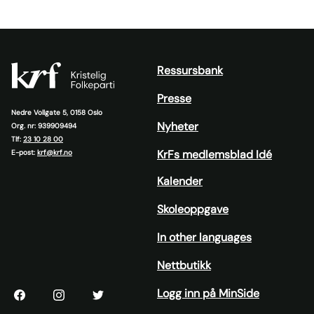
Ressursbank
Presse
Nedre Vollgate 5, 0158 Oslo
Nyheter
Org. nr: 939909494
Tlf:
23 10 28 00
KrFs medlemsblad Idé
E-post:
krf@krf.no
Kalender
Skoleoppgave
In other languages
Nettbutikk
Logg inn på MinSide
KrF
KrF
KrF
sin
sin
sin