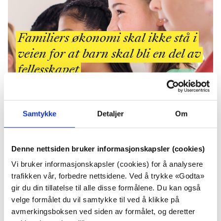
Familiers økonomi skal ikke stå i
veien for at barn skal bli en del av
fellesskapet
Samtykke
Detaljer
Om
Denne nettsiden bruker informasjonskapsler (cookies)
Vi bruker informasjonskapsler (cookies) for å analysere
trafikken vår, forbedre nettsidene. Ved å trykke «Godta»
gir du din tillatelse til alle disse formålene. Du kan også
Familiers økonomi skal ikke stå i veien for at barn skal
velge formålet du vil samtykke til ved å klikke på
oppleve felleskap, mestring og inkludering.
Utfordringene
avmerkingsboksen ved siden av formålet, og deretter
til familier med lav eller ingen inntekt er ulike. Likevel blir