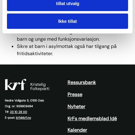
KrF vil:
tillat utvalg
Innføre et fritidskort for alle barn mellom 6 og18 år.
Målet er at den statlige finansieringen av kortet
Ikke tillat
skal være på opptil 3000 kr. per person.
Øke tilskuddet til ordningen for fritidstilbud for
barn og unge med funksjonsvariasjon.
Sikre at barn i asylmottak også har tilgang på
fritidsaktiviteter.
Ressursbank
Presse
Nedre Vollgate 5, 0158 Oslo
Nyheter
Org. nr: 939909494
Tlf:
23 10 28 00
KrFs medlemsblad Idé
E-post:
krf@krf.no
Kalender