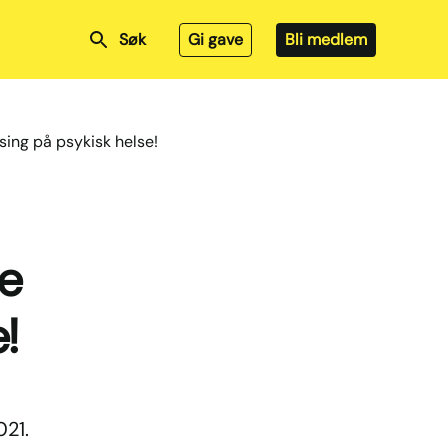
Søk
Gi gave
Bli medlem
sing på psykisk helse!
re
!
021.