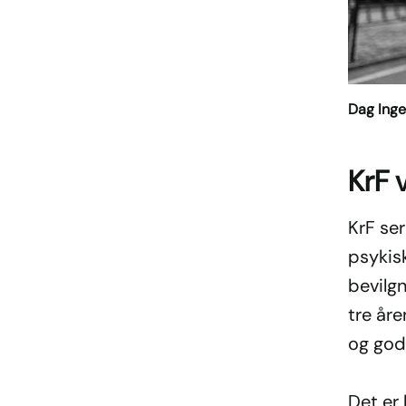
Dag Inge
KrF v
KrF se
psykisk
bevilgn
tre åre
og god
Det er 