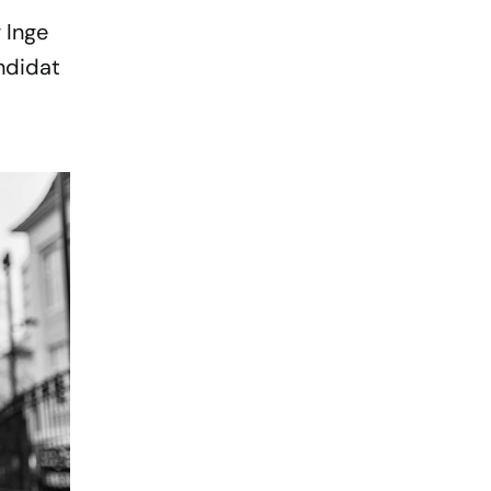
g Inge
andidat