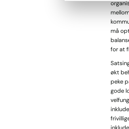
organis
mellom
kommun
må opt
balans
for at 
Satsin
økt beh
peke p
gode l
velfun
inklude
frivill
inklud