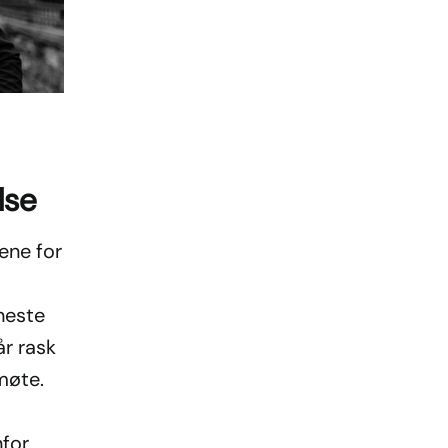
lse
ene for
 neste
år rask
møte.
nfor