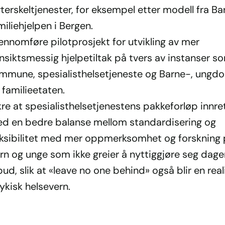
vterskeltjenester, for eksempel etter modell fra B
miliehjelpen i Bergen.
ennomføre pilotprosjekt for utvikling av mer
nsiktsmessig hjelpetiltak på tvers av instanser s
mmune, spesialisthelsetjeneste og Barne-, ungd
 familieetaten.
kre at spesialisthelsetjenestens pakkeforløp innre
d en bedre balanse mellom standardisering og
eksibilitet med mer oppmerksomhet og forskning
rn og unge som ikke greier å nyttiggjøre seg dag
lbud, slik at «leave no one behind» også blir en reali
ykisk helsevern.