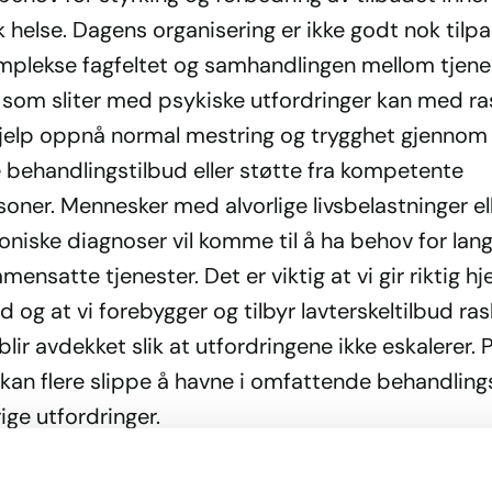
 helse. Dagens organisering er ikke godt nok tilp
mplekse fagfeltet og samhandlingen mellom tjene
som sliter med psykiske utfordringer kan med ra
 hjelp oppnå normal mestring og trygghet gjennom
e behandlingstilbud eller støtte fra kompetente
oner. Mennesker med alvorlige livsbelastninger el
roniske diagnoser vil komme til å ha behov for lan
ensatte tjenester. Det er viktig at vi gir riktig hje
tid og at vi forebygger og tilbyr lavterskeltilbud ras
lir avdekket slik at utfordringene ikke eskalerer.
kan flere slippe å havne i omfattende behandling
ige utfordringer.
nn med effektive tiltak så tidlig som mulig.