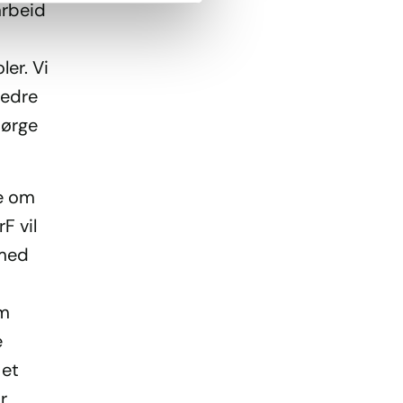
arbeid
er. Vi
bedre
sørge
re om
F vil
 med
om
e
 et
r