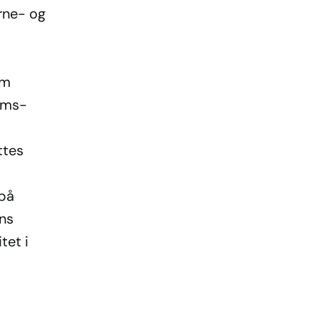
arne- og
om
oms-
ttes
 på
ens
tet i