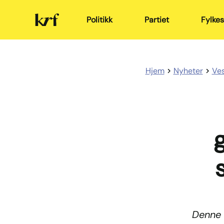
Kristelig
Politikk
Partiet
Fylkes
Folkeparti
Hjem
Nyheter
Ves
g
Denne 