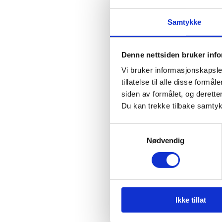
Spesial
Samtykke
raskere
ikke fl
Denne nettsiden bruker inf
med å b
Vi bruker informasjonskapsler
og unge
tillatelse til alle disse for
av dis
siden av formålet, og deretter
Du kan trekke tilbake samtykke
gruppe
samord
Samtykkevalg
Nødvendig
Skal vi
behand
tjenest
berører
Ikke tillat
særpre