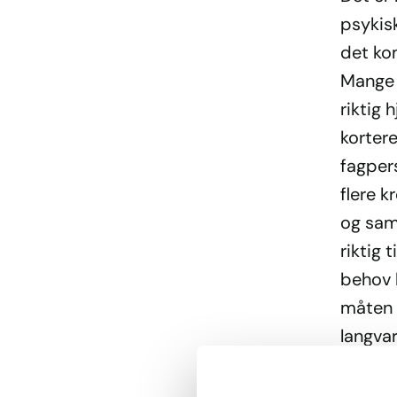
psykisk
det ko
Mange 
riktig
korter
fagpers
flere k
og samm
riktig 
behov b
måten 
langvar
Vi må i