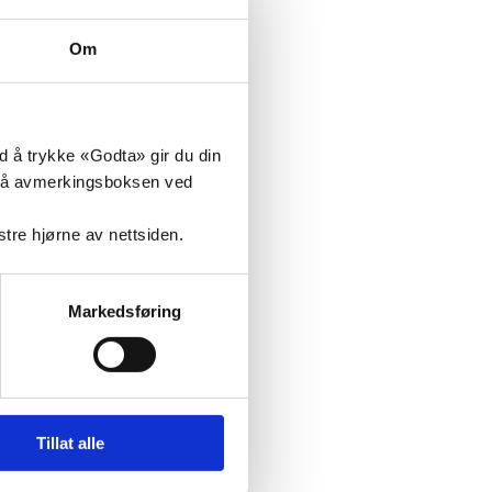
ikre
Om
øpene er
rever
 barn
ed å trykke «Godta» gir du din
. Noen
ke på avmerkingsboksen ved
are
nstre hjørne av nettsiden.
Markedsføring
tlige
unge
sige
Tillat alle
iens