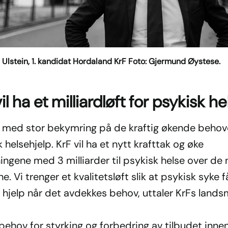
 Ulstein, 1. kandidat Hordaland KrF Foto: Gjermund Øystese.
il ha et milliardløft for psykisk he
r med stor bekymring på de kraftig økende behov
 helsehjelp. KrF vil ha et nytt krafttak og øke
ingene med 3 milliarder til psykisk helse over de
ne. Vi trenger et kvalitetsløft slik at psykisk syke f
 hjelp når det avdekkes behov, uttaler KrFs lands
behov for styrking og forbedring av tilbudet inne