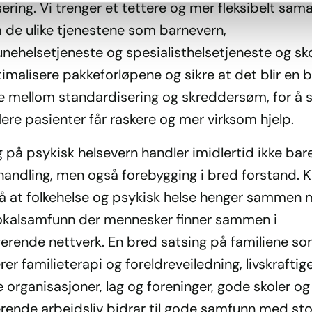
ering. Vi trenger et tettere og mer fleksibelt sam
 de ulike tjenestene som barnevern,
ehelsetjeneste og spesialisthelsetjeneste og skol
imalisere pakkeforløpene og sikre at det blir en 
e mellom standardisering og skreddersøm, for å 
flere pasienter får raskere og mer virksom hjelp.
g på psykisk helsevern handler imidlertid ikke ba
andling, men også forebygging i bred forstand. Kr
å at folkehelse og psykisk helse henger sammen
okalsamfunn der mennesker finner sammen i
gerende nettverk. En bred satsing på familiene s
rer familieterapi og foreldreveiledning, livskraftig
ige organisasjoner, lag og foreninger, gode skoler og
erende arbeidsliv bidrar til gode samfunn med sto