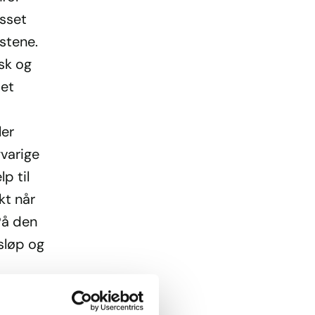
asset
stene.
sk og
 et
ler
gvarige
lp til
kt når
 På den
sløp og