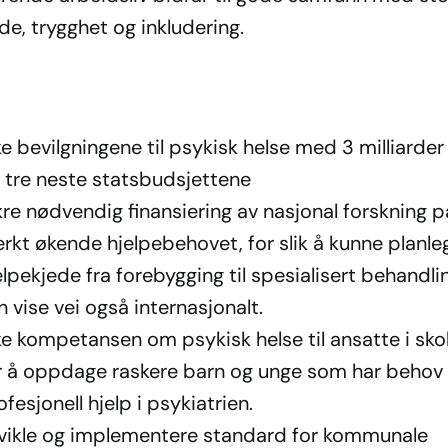
e, trygghet og inkludering.
e bevilgningene til psykisk helse med 3 milliarder
 tre neste statsbudsjettene
kre nødvendig finansiering av nasjonal forskning p
erkt økende hjelpebehovet, for slik å kunne planle
elpekjede fra forebygging til spesialisert behandl
n vise vei også internasjonalt.
e kompetansen om psykisk helse til ansatte i sko
r å oppdage raskere barn og unge som har behov 
ofesjonell hjelp i psykiatrien.
vikle og implementere standard for kommunale