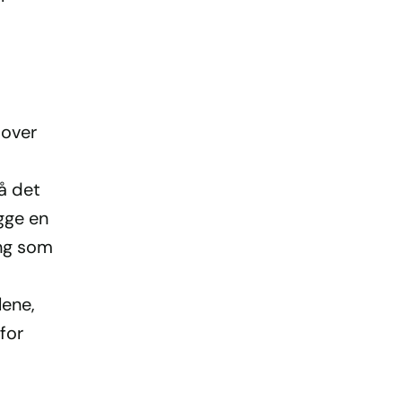
 over
å det
gge en
ing som
lene,
for