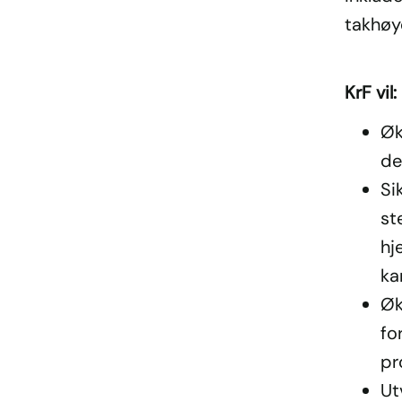
takhøyd
KrF vil:
Øk
de
Si
st
hj
ka
Øk
fo
pr
Ut