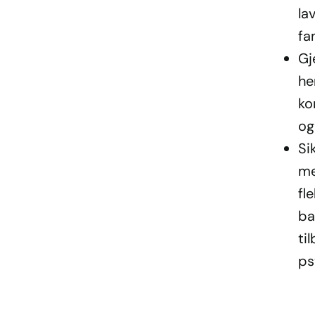
la
fa
Gj
he
ko
og
Si
me
fl
ba
ti
ps