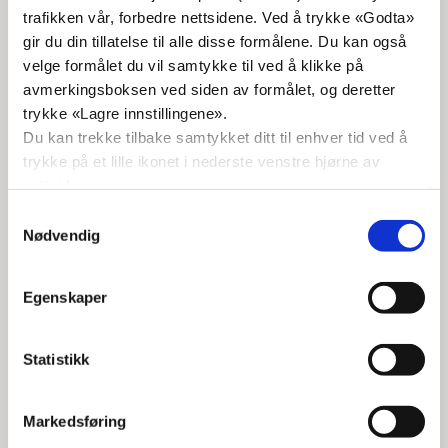
trafikken vår, forbedre nettsidene. Ved å trykke «Godta»
Else Synnøve Midtbø
gir du din tillatelse til alle disse formålene. Du kan også
Lokallag kvinnepol. ansvarlig
velge formålet du vil samtykke til ved å klikke på
90607527
avmerkingsboksen ved siden av formålet, og deretter
trykke «Lagre innstillingene».
Du kan trekke tilbake samtykket ditt til enhver tid ved å
Bente Klokkehaug
trykke på et lille ikonet i nederste venstre hjørne av
Lokallag 1. vara
nettsiden.
90977948
Samtykkevalg
Nødvendig
Bodil Dahl
Egenskaper
Lokallag 2. vara
91585747
Statistikk
Lars Magnus Kvan Haugen
Markedsføring
KrFU-representant