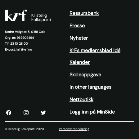
Ressursbank
Presse
Nedre Vollgate 5, 0158 Oslo
Nyheter
Org. nr: 939909494
Tlf:
23 10 28 00
KrFs medlemsblad Idé
E-post:
krf@krf.no
Kalender
Skoleoppgave
In other languages
Nettbutikk
Logg inn på MinSide
KrF
KrF
KrF
sin
sin
sin
Facebook
Instagram
Twitter
© Kristelig Folkeparti 2020
Personvernerklæring
side
konto
konto