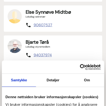
Else Synnøve Midtbø
Lokallag sekretær
90607527
Bjarte Tørå
Lokallag styremedlem
94037974
Torstein Haukvik
Lokallag styremedlem
Samtykke
Detaljer
Om
tors.haukvik@gmail.com
99726125
Denne nettsiden bruker informasjonskapsler (cookies)
Vi bruker informasjonskapsler (cookies) for å analysere