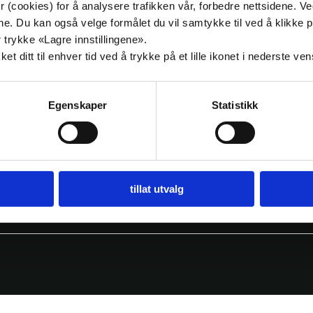
 (cookies) for å analysere trafikken vår, forbedre nettsidene. V
Gjerstad-KrF-valgbrosjyre.pdf · 4 MB
målene. Du kan også velge formålet du vil samtykke til ved å klik
 trykke «Lagre innstillingene».
t ditt til enhver tid ved å trykke på et lille ikonet i nederste ve
ank
Kalender
Egenskaper
Statistikk
Skoleoppgave
In other languages
emsblad Idé
Nettbutikk
tillat utvalg
Logg inn på MinSide