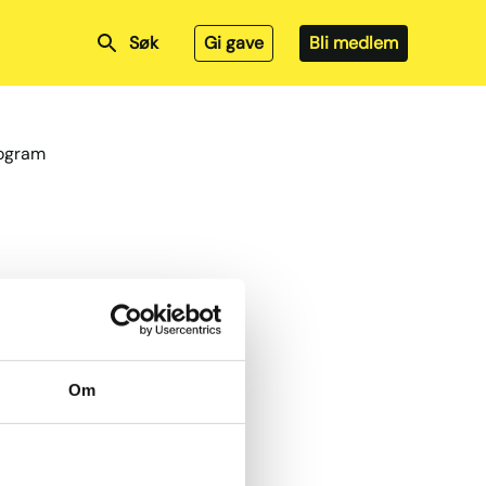
Søk
Gi gave
Bli medlem
rogram
Om