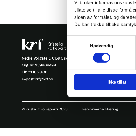
Vi bruker informasjonskapsler
tillatelse til alle disse for
siden av formålet, og deretter
Du kan trekke tilbake samtykke
Samtykkevalg
Ressursb
Nødvendig
Presse
Nedre Vollgate 5, 0158 Oslo
Org. nr: 939909494
Nyheter
Tlf:
23 10 28 00
KrFs medl
E-post:
krf@krf.no
Ikke tillat
© Kristelig Folkeparti 2023
Personvernerklæring