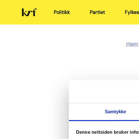
Kristelig
Politikk
Partiet
Fylkes
Folkeparti
Hjem
Samtykke
Denne nettsiden bruker inf