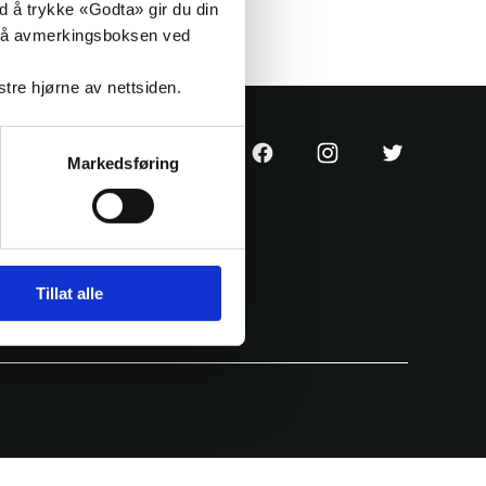
ed å trykke «Godta» gir du din
ke på avmerkingsboksen ved
nstre hjørne av nettsiden.
KrF
KrF
KrF
Markedsføring
sin
sin
sin
Facebook
Instagram
Twitter
side
konto
konto
Tillat alle