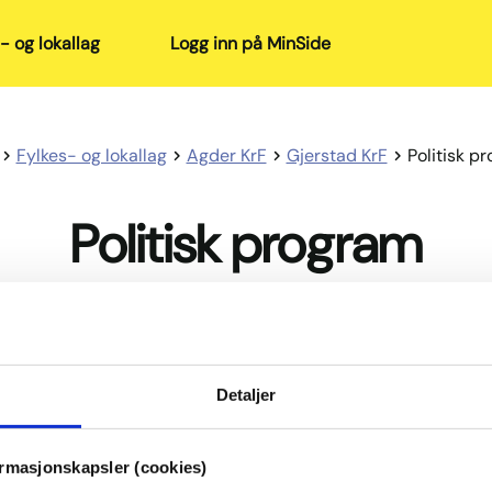
- og lokallag
Logg inn på MinSide
Fylkes- og lokallag
Agder KrF
Gjerstad KrF
Politisk p
Politisk program
Program-Gjerstad-KrF-2023-27
Program-Gjerstad-KrF-2023-27.pdf · 122 KB
Detaljer
ormasjonskapsler (cookies)
Gjerstad-KrF-valgbrosjyre