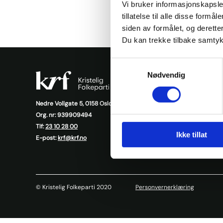
2021
Vi bruker informasjonskapsler
tillatelse til alle disse for
siden av formålet, og deretter
Du kan trekke tilbake samtykke
Samtykkevalg
Nødvendig
Ressursb
Presse
Nedre Vollgate 5, 0158 Oslo
Org. nr: 939909494
Nyheter
Tlf:
23 10 28 00
Ikke tillat
KrFs medl
E-post:
krf@krf.no
© Kristelig Folkeparti 2020
Personvernerklæring