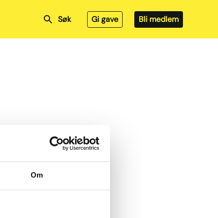
Søk
Gi gave
Bli medlem
Om