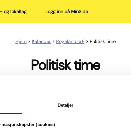
- og lokallag
Logg inn på MinSide
Hjem
Kalender
Rogaland KrF
Politisk time
Politisk time
l
å
Detaljer
ook
itter
Politisk time
ormasjonskapsler (cookies)
via Microsoft teams