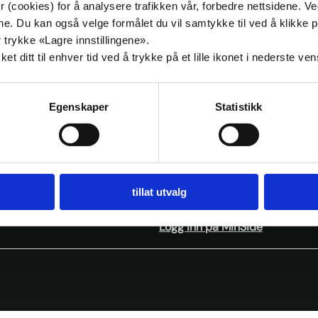
 (cookies) for å analysere trafikken vår, forbedre nettsidene. V
kl. 19:30
målene. Du kan også velge formålet du vil samtykke til ved å klik
 trykke «Lagre innstillingene».
t ditt til enhver tid ved å trykke på et lille ikonet i nederste ve
Egenskaper
Statistikk
ank
Kalender
Skoleoppgave
In other languages
tillat utvalg
emsblad Idé
Nettbutikk
Logg inn på MinSide