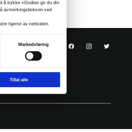
ed å trykke «Godta» gir du din
ke på avmerkingsboksen ved
nstre hjørne av nettsiden.
Markedsføring
KrF
KrF
KrF
sin
sin
sin
Facebook
Instagram
Twitter
side
konto
konto
Tillat alle