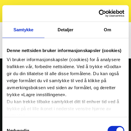
Kristelig
Søk
Meny
Folkeparti
Hjem
Kalender
Lokallagslederforum
Samtykke
Detaljer
Om
Lokallagslederforum
Denne nettsiden bruker informasjonskapsler (cookies)
Vi bruker informasjonskapsler (cookies) for å analysere
trafikken vår, forbedre nettsidene. Ved å trykke «Godta»
gir du din tillatelse til alle disse formålene. Du kan også
Ressursbank
velge formålet du vil samtykke til ved å klikke på
Presse
avmerkingsboksen ved siden av formålet, og deretter
Nedre Vollgate 5, 0158 Oslo
trykke «Lagre innstillingene».
Nyheter
Org. nr: 939909494
Du kan trekke tilbake samtykket ditt til enhver tid ved å
Tlf:
23 10 28 00
trykke på et lille ikonet i nederste venstre hjørne av
KrFs medlemsblad Idé
E-post:
krf@krf.no
nettsiden.
Kalender
Samtykkevalg
Nødvendig