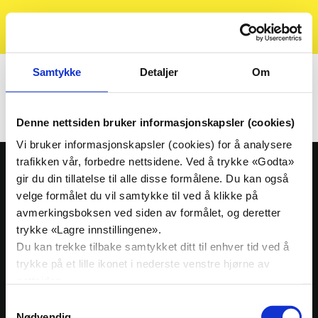
Kristelig
Søk
Meny
Folkeparti
Hjem
Kalender
KrF-akademiet
Samtykke
Detaljer
Om
KrF-akademiet
Denne nettsiden bruker informasjonskapsler (cookies)
Vi bruker informasjonskapsler (cookies) for å analysere
trafikken vår, forbedre nettsidene. Ved å trykke «Godta»
gir du din tillatelse til alle disse formålene. Du kan også
Ressursbank
velge formålet du vil samtykke til ved å klikke på
Presse
avmerkingsboksen ved siden av formålet, og deretter
Nedre Vollgate 5, 0158 Oslo
trykke «Lagre innstillingene».
Nyheter
Org. nr: 939909494
Du kan trekke tilbake samtykket ditt til enhver tid ved å
Tlf:
23 10 28 00
trykke på et lille ikonet i nederste venstre hjørne av
KrFs medlemsblad Idé
E-post:
krf@krf.no
nettsiden.
Kalender
Samtykkevalg
Nødvendig