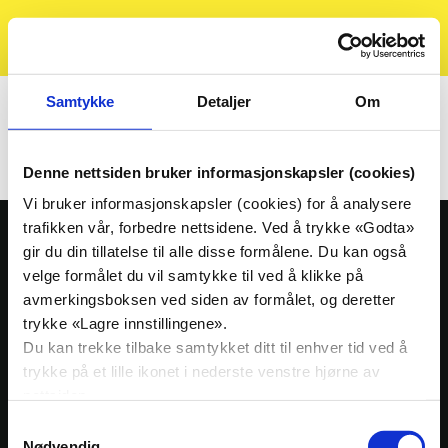
Kristelig
Søk
Meny
Folkeparti
Hjem
Kalender
KrF-akademiet
Samtykke
Detaljer
Om
KrF-akademiet
Denne nettsiden bruker informasjonskapsler (cookies)
Vi bruker informasjonskapsler (cookies) for å analysere
trafikken vår, forbedre nettsidene. Ved å trykke «Godta»
gir du din tillatelse til alle disse formålene. Du kan også
Ressursbank
velge formålet du vil samtykke til ved å klikke på
Presse
avmerkingsboksen ved siden av formålet, og deretter
Nedre Vollgate 5, 0158 Oslo
trykke «Lagre innstillingene».
Nyheter
Org. nr: 939909494
Du kan trekke tilbake samtykket ditt til enhver tid ved å
Tlf:
23 10 28 00
trykke på et lille ikonet i nederste venstre hjørne av
KrFs medlemsblad Idé
E-post:
krf@krf.no
nettsiden.
Kalender
Samtykkevalg
Nødvendig