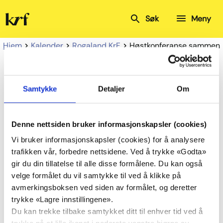
Kristelig
Søk
Meny
Folkeparti
Hjem
Kalender
Rogaland KrF
Høstkonferanse sammen
med Agder
Høstkonferanse
Samtykke
Detaljer
Om
sammen med Agder
Denne nettsiden bruker informasjonskapsler (cookies)
Vi bruker informasjonskapsler (cookies) for å analysere
trafikken vår, forbedre nettsidene. Ved å trykke «Godta»
Del
Del
gir du din tillatelse til alle disse formålene. Du kan også
på
på
velge formålet du vil samtykke til ved å klikke på
Facebook
Twitter
avmerkingsboksen ved siden av formålet, og deretter
24.
Høstkonferanse sammen med
trykke «Lagre innstillingene».
okt.
Agder
Du kan trekke tilbake samtykket ditt til enhver tid ved å