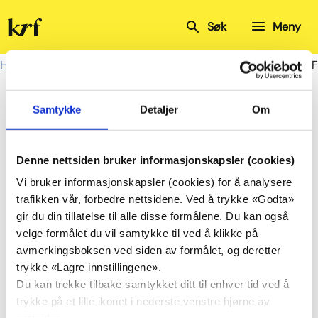
Kristelig
Søk
Meny
Folkeparti
Hjem
Kalender
Østfold KrF
Fylkesstyremøte Østfold KrF
Fylkesstyremøte Østfold
Samtykke
Detaljer
Om
KrF
Denne nettsiden bruker informasjonskapsler (cookies)
Vi bruker informasjonskapsler (cookies) for å analysere
trafikken vår, forbedre nettsidene. Ved å trykke «Godta»
Del
Del
gir du din tillatelse til alle disse formålene. Du kan også
på
på
velge formålet du vil samtykke til ved å klikke på
Facebook
Twitter
avmerkingsboksen ved siden av formålet, og deretter
28.
Fylkesstyremøte Østfold KrF
trykke «Lagre innstillingene».
okt.
Du kan trekke tilbake samtykket ditt til enhver tid ved å
Teams
2026
trykke på et lille ikonet i nederste venstre hjørne av
kl. 19:00