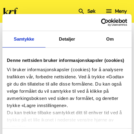
Kristelig
Søk
Meny
Folkeparti
Hjem
Kalender
Rogaland KrF
Fylkesstyremøte
Samtykke
Detaljer
Om
Fylkesstyremøte
Denne nettsiden bruker informasjonskapsler (cookies)
Vi bruker informasjonskapsler (cookies) for å analysere
Del
Del
trafikken vår, forbedre nettsidene. Ved å trykke «Godta»
på
på
gir du din tillatelse til alle disse formålene. Du kan også
Facebook
Twitter
velge formålet du vil samtykke til ved å klikke på
23.
Fylkesstyremøte
avmerkingsboksen ved siden av formålet, og deretter
apr.
trykke «Lagre innstillingene».
Rogaland KrF – fylkeskontor
Du kan trekke tilbake samtykket ditt til enhver tid ved å
kl. 17:00
trykke på et lille ikonet i nederste venstre hjørne av
nettsiden.