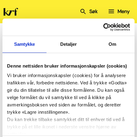
Kristelig
Søk
Meny
Folkeparti
Hjem
Kalender
Rogaland KrF
Gjesdal KrF
Årsmøte
Gjesdal KrF
Samtykke
Detaljer
Om
Årsmøte Gjesdal KrF
Denne nettsiden bruker informasjonskapsler (cookies)
Vi bruker informasjonskapsler (cookies) for å analysere
trafikken vår, forbedre nettsidene. Ved å trykke «Godta»
Del
Del
gir du din tillatelse til alle disse formålene. Du kan også
på
på
velge formålet du vil samtykke til ved å klikke på
Facebook
Twitter
avmerkingsboksen ved siden av formålet, og deretter
27.
Årsmøte Gjesdal KrF
trykke «Lagre innstillingene».
jan.
Innleder: Anne Kristin Bruns
Du kan trekke tilbake samtykket ditt til enhver tid ved å
trykke på et lille ikonet i nederste venstre hjørne av
kl. 19:00
nettsiden.