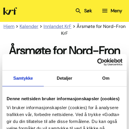
Kristelig
Søk
Meny
Folkeparti
Hjem
Kalender
Innlandet KrF
Årsmøte for Nord-Fron
KrF
Årsmøte for Nord-Fron
KrF
Samtykke
Detaljer
Om
Velkommen til årsmøte i Nord-Fron KrF,
mandag 5.februar kl.19.00
Vi er så heldige å få besøk av fylkesleder
Denne nettsiden bruker informasjonskapsler (cookies)
Jytte Sonne.
Vi bruker informasjonskapsler (cookies) for å analysere
Det blir servering av smørbrød og kake.
trafikken vår, forbedre nettsidene. Ved å trykke «Godta»
gir du din tillatelse til alle disse formålene. Du kan også
velge formålet du vil samtykke til ved å klikke på