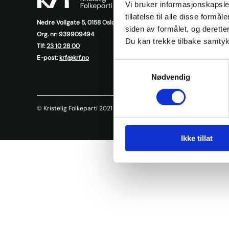
Vi bruker informasjonskapsler
Presse
tillatelse til alle disse for
Nedre Vollgate 5, 0158 Oslo
siden av formålet, og deretter
Org. nr: 939909494
Nyheter
Du kan trekke tilbake samtykke
Tlf:
23 10 28 00
KrFs medl
E-post:
krf@krf.no
Samtykkevalg
Nødvendig
© Kristelig Folkeparti 2021
Personvernerklæring
Ikke tillat