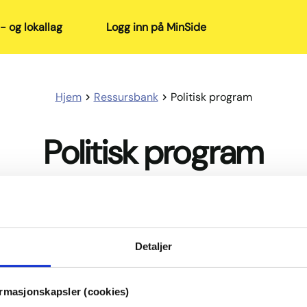
- og lokallag
Logg inn på MinSide
Hjem
Ressursbank
Politisk program
Politisk program
olitiske program ble vedtatt på landsmøtet i 2021
Detaljer
ormasjonskapsler (cookies)
ank
Kalender