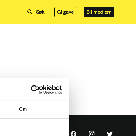
Søk
Gi gave
Bli medlem
Om
KrF
KrF
KrF