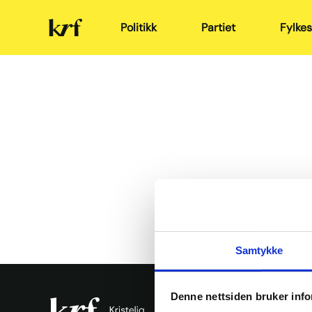
Kristelig
Politikk
Partiet
Fylkes
Folkeparti
KrFs p
Samtykke
Denne nettsiden bruker inf
Ressursb