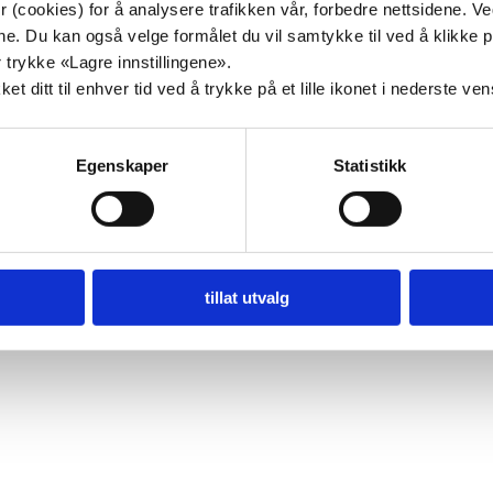
 (cookies) for å analysere trafikken vår, forbedre nettsidene. V
Skoleoppgave
målene. Du kan også velge formålet du vil samtykke til ved å klik
 trykke «Lagre innstillingene».
In other languages
t ditt til enhver tid ved å trykke på et lille ikonet i nederste ve
emsblad Idé
Nettbutikk
Egenskaper
Statistikk
Logg inn på MinSide
tillat utvalg