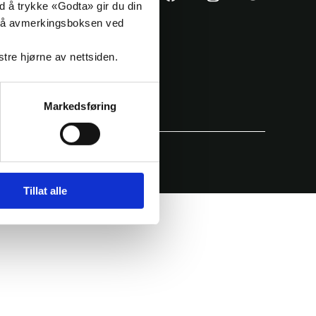
ed å trykke «Godta» gir du din
sin
sin
sin
ke på avmerkingsboksen ved
Facebook
Instagram
Twitter
side
konto
konto
nstre hjørne av nettsiden.
Markedsføring
Tillat alle