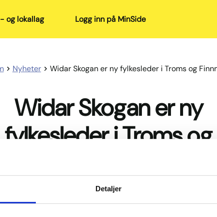
- og lokallag
Logg inn på MinSide
m
Nyheter
Widar Skogan er ny fylkesleder i Troms og Fin
Widar Skogan er ny
fylkesleder i Troms og
Finnmark
Detaljer