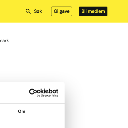
Søk
Gi gave
Bli medlem
nmark
Om