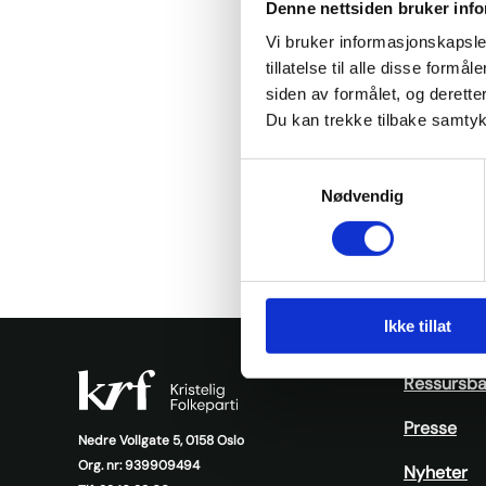
Denne nettsiden bruker inf
Widar S
Vi bruker informasjonskapsler
tillatelse til alle disse for
siden av formålet, og deretter
På fyl
Du kan trekke tilbake samtykke
valgt s
Samtykkevalg
Mehus.
Nødvendig
Ikke tillat
Ressursb
Presse
Nedre Vollgate 5, 0158 Oslo
Org. nr: 939909494
Nyheter