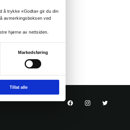
ed å trykke «Godta» gir du din
ke på avmerkingsboksen ved
kogan
nstre hjørne av nettsiden.
-
Markedsføring
Tillat alle
KrF
KrF
KrF
sin
sin
sin
Facebook
Instagram
Twitter
side
konto
konto