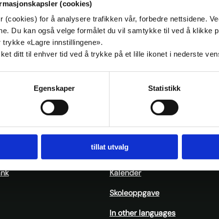
ormasjonskapsler (cookies)
kogan
 (cookies) for å analysere trafikken vår, forbedre nettsidene. V
målene. Du kan også velge formålet du vil samtykke til ved å klik
 trykke «Lagre innstillingene».
kesårsmøtet i Troms og Finnmark KrF ble Widar S
t ditt til enhver tid ved å trykke på et lille ikonet i nederste ve
om ny fylkesleder. Han overtar etter Truls Olufsen
Egenskaper
Statistikk
tillat utvalg
ank
Kalender
Skoleoppgave
In other languages