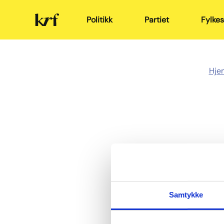
Kristelig
Politikk
Partiet
Fylkes
Folkeparti
Hje
Samtykke