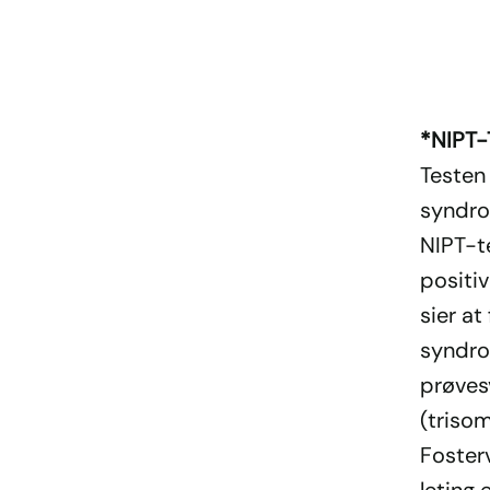
*NIPT
Testen 
syndro
NIPT-te
positiv
sier a
syndro
prøves
(trisom
Foster
leting 