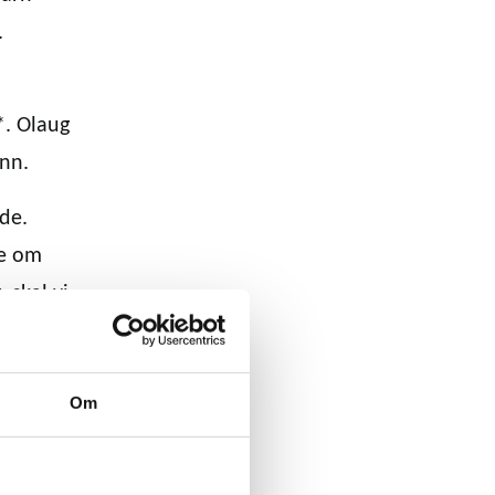
.
*. Olaug
unn.
ide.
ke om
 skal vi
Om
 at