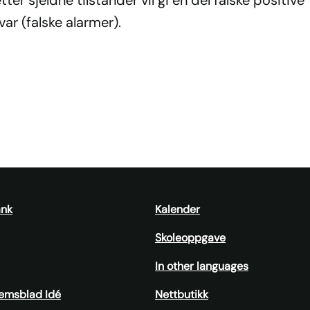
ar (falske alarmer).
ank
Kalender
Skoleoppgave
In other languages
emsblad Idé
Nettbutikk