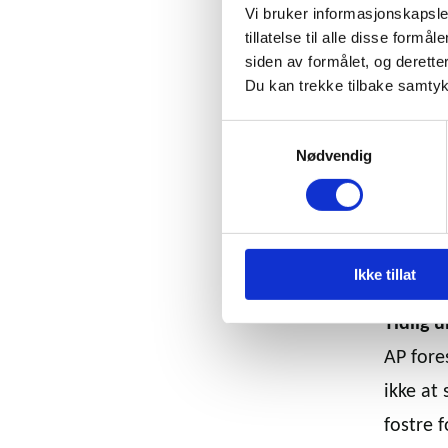
noen ba
Vi bruker informasjonskapsler
tillatelse til alle disse for
-Partie
siden av formålet, og deretter
Du kan trekke tilbake samtykke
isteden
en å på
Samtykkevalg
gravide 
Nødvendig
barnet 
falske u
Ikke tillat
Tidlig u
AP fores
ikke at
fostre 