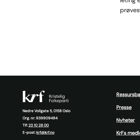
prøvesv
Ressursb
Presse
Nedre Vollgate 5, 0158 Oslo
Org. nr: 939909494
Nyheter
Tlf:
23 10 28 00
KrFs medl
E-post:
krf@krf.no