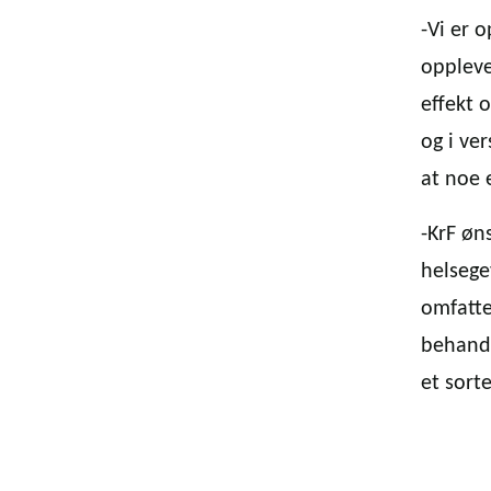
-Vi er 
oppleve
effekt 
og i ve
at noe 
-KrF øn
helsege
omfatte
behandl
et sort