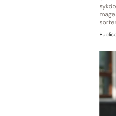
sykdo
mage. 
sorte
Publise