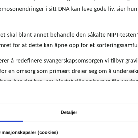
mosonendringer i sitt DNA kan leve gode liv, sier hun
get skal blant annet behandle den såkalte NIPT-testen
mret for at dette kan åpne opp for et sorteringssamf
ikerer å redefinere svangerskapsomsorgen vi tilbyr grav
for en omsorg som primært dreier seg om å undersø
barn har det bra, om hjertet slår og barnet får næring,
mfattende sykdomstesting av alle gravide.
om kan oppdages er i all hovedsak sykdommer og
Detaljer
mavvik det ikke finnes noe behandling for, som for
l Downs syndrom. Dette vil være et tydelig signal om
ormasjonskapsler (cookies)