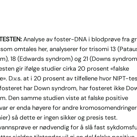
-TESTEN:
Analyse av foster-DNA i blodprøve fra gr
som omtales her, analyserer for trisomi 13 (Patau
m), 18 (Edwards syndrom) og 21 (Downs syndrom
sten gir ifølge studier cirka 20 prosent «falske
e». D.v.s. at i 20 prosent av tilfellene hvor NIPT-te
t fosteret har Down syndrom, har fosteret ikke Do
m. Den samme studien viste at falske positive
var er enda høyere for andre kromosomendringer
ier) så dette er ingen sikker og presis test.
vannsprøve er nødvendig for å slå fast sykdomsfun
etter sjeldne tilstander vil gi en del falske positive