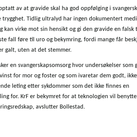
opptatt av at gravide skal ha god oppfølging i svangers
 trygghet. Tidlig ultralyd har ingen dokumentert medi
og kan virke mot sin hensikt og gi den gravide en falsk 
rste fall føre til uro og bekymring, fordi mange får bes
er galt, uten at det stemmer.
sker en svangerskapsomsorg hvor undersøkelser som g
vinst for mor og foster og som ivaretar dem godt, ikke
nde leting etter sykdommer som det ikke finnes en
ing for. KrF er bekymret for at teknologien vil benytt
eringsredskap, avslutter Bollestad.