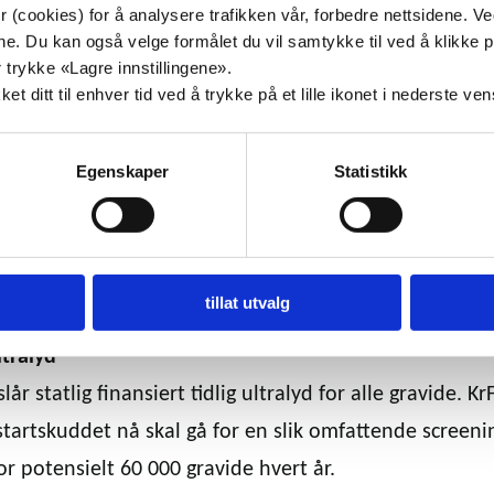
rn er mindre ønsket i samfunnet vårt, sier Bollestad.
 (cookies) for å analysere trafikken vår, forbedre nettsidene. V
målene. Du kan også velge formålet du vil samtykke til ved å klik
ne som tar til orde for dette mener det nok godt, men
 trykke «Lagre innstillingene».
t ditt til enhver tid ved å trykke på et lille ikonet i nederste ve
for den tryggheten for mor som de mener dette gir, ris
føre foreldrene mer usikkerhet. Først og fremst fordi 
blir møtt med tester som er til for å lete etter «feil» 
Egenskaper
Statistikk
sitt, men også fordi testens feilmargin er stor og gir 
tslag.
tillat utvalg
ltralyd
lår statlig finansiert tidlig ultralyd for alle gravide. K
 startskuddet nå skal gå for en slik omfattende screeni
for potensielt 60 000 gravide hvert år.