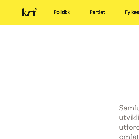
Kristelig
Politikk
Partiet
Fylkes
Folkeparti
Samfu
utvik
utfor
omfat