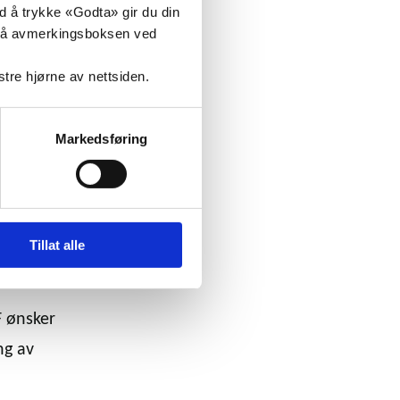
ed å trykke «Godta» gir du din
ke på avmerkingsboksen ved
nstre hjørne av nettsiden.
ikerer
den
hos
Markedsføring
mange
Tillat alle
rF ønsker
ng av