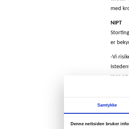
med kro
NIPT
Stortin
er beky
-Vi ris
Isteden
mor og 
gjøre o
– Det s
Samtykke
kromoso
eksempe
Denne nettsiden bruker inf