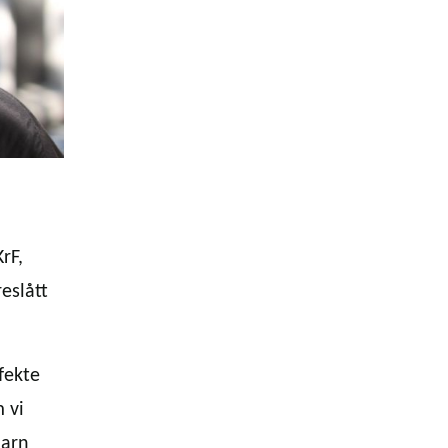
rF,
eslått
fekte
 vi
barn