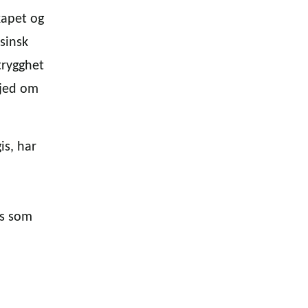
kapet og
sinsk
trygghet
kjed om
is, har
es som