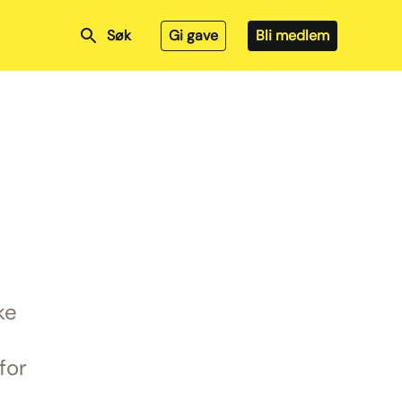
Søk
Gi gave
Bli medlem
ke
for