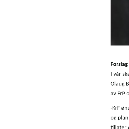
Forslag
I vår s
Olaug B
av FrP 
-KrF øn
og planl
tillate