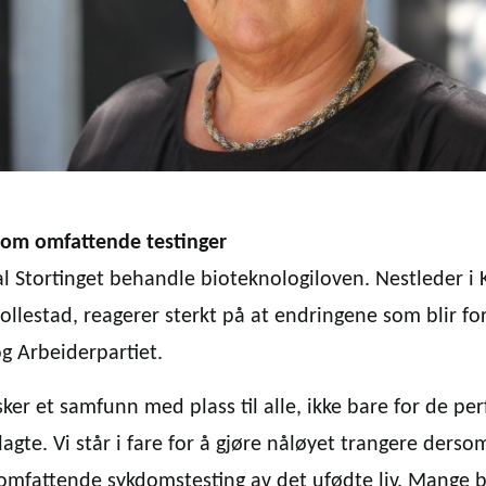
 om omfattende testinger
kal Stortinget behandle bioteknologiloven. Nestleder i K
ollestad, reagerer sterkt på at endringene som blir for
og Arbeiderpartiet.
sker et samfunn med plass til alle, ikke bare for de per
agte. Vi står i fare for å gjøre nåløyet trangere dersom
r omfattende sykdomstesting av det ufødte liv. Mange 