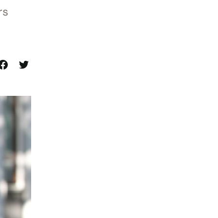
rs
el
Del
på
på
Facebook
Twitter