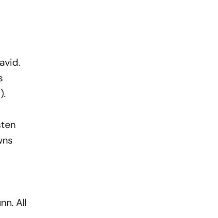
avid.
s
).
sten
wns
n. All