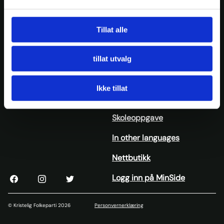
Ressursbank
Tillat alle
Presse
Nedre Vollgate 5, 0158 Oslo
Nyheter
tillat utvalg
Org. nr: 939909494
Tlf:
23 10 28 00
KrFs medlemsblad Idé
E-post:
krf@krf.no
Ikke tillat
Kalender
Skoleoppgave
In other languages
Nettbutikk
Logg inn på MinSide
KrF
KrF
KrF
sin
sin
sin
Facebook
Instagram
Twitter
© Kristelig Folkeparti 2026
Personvernerklæring
side
konto
konto