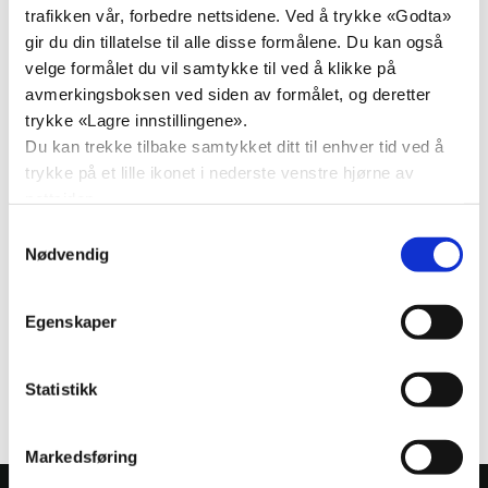
trafikken vår, forbedre nettsidene. Ved å trykke «Godta»
gir du din tillatelse til alle disse formålene. Du kan også
velge formålet du vil samtykke til ved å klikke på
avmerkingsboksen ved siden av formålet, og deretter
trykke «Lagre innstillingene».
Du kan trekke tilbake samtykket ditt til enhver tid ved å
trykke på et lille ikonet i nederste venstre hjørne av
nettsiden.
Velkommen til familiedag på Odin Camping 7.juni! Her
blir det mulighet for å blant annet treffe vår nye
Samtykkevalg
Nødvendig
fylkesleder Håvard Fjeldheim! Ta med familien på en dag
full av lek, grill og godt selskap!
Arrangementet starter fra 14, og det vil være varme
Egenskaper
griller klare for å ta med seg egen grillmat.
Vi gleder oss til å se dere der!
Statistikk
Markedsføring