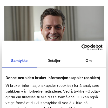
Facebook
Twitte
Samtykke
Detaljer
Om
Knut Arild Hareide
Denne nettsiden bruker informasjonskapsler (cookies)
– Samferdselssektoren må bli mer bærekraftig.
Vi bruker informasjonskapsler (cookies) for å analysere
Klimakrisen er her. Det er alvor nå. Da ønsker jeg å være
trafikken vår, forbedre nettsidene. Ved å trykke «Godta»
med å gjøre en forskjell. Det kan en samferdselsminister
gir du din tillatelse til alle disse formålene. Du kan også
gjøre, sier Hareide. Som setter en klimavennlig
velge formålet du vil samtykke til ved å klikke på
samferdselspolitikk øverst på prioriteringslista for årene