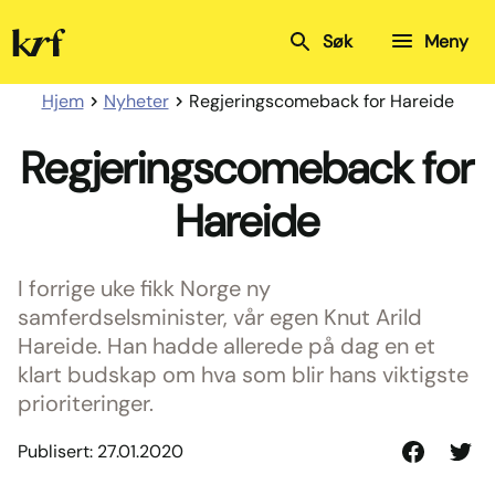
Kristelig
Søk
Meny
Folkeparti
Hjem
Nyheter
Regjeringscomeback for Hareide
Regjeringscomeback for
Hareide
I forrige uke fikk Norge ny
samferdselsminister, vår egen Knut Arild
Hareide. Han hadde allerede på dag en et
klart budskap om hva som blir hans viktigste
prioriteringer.
Publisert: 27.01.2020
Del
Del
på
på