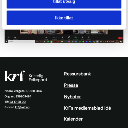
tillat utvalg
Ikke tillat
Ressursbank
Presse
Nedre Vollgate 5, 0158 Oslo
Nyheter
Org. nr: 939909494
Tlf:
23 10 28 00
KrFs medlemsblad Idé
E-post:
krf@krf.no
Kalender