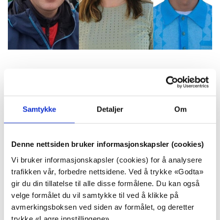
Østfold KrFs nominasjonsmøte har valgt Maria Moe som
listetopp i stortingsvalglisten. Einar Kiserud er valgt til
andre plass og Herman Midtsjø på tredje plass.
Det er et
Samtykke
Detaljer
Om
ung trio som skal skal jobbe for å få KrF inn på Stortinget
for Østfold.
-Jeg ser frem til å jobbe en trygg oppvekst for alle barn i
Denne nettsiden bruker informasjonskapsler (cookies)
Østfold, og en verdig eldreomsorg. KrF trengs på
Vi bruker informasjonskapsler (cookies) for å analysere
Stortinget! sier Maria Moe
trafikken vår, forbedre nettsidene. Ved å trykke «Godta»
Møtet ble avhold 19. november og ble gjennomført
gir du din tillatelse til alle disse formålene. Du kan også
digitalt. Her finner du hele listen:
velge formålet du vil samtykke til ved å klikke på
Maria Moe
avmerkingsboksen ved siden av formålet, og deretter
Einar Kiserud
trykke «Lagre innstillingene».