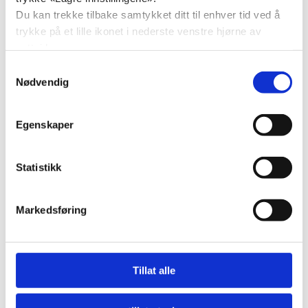
Herman Midtsjø
Du kan trekke tilbake samtykket ditt til enhver tid ved å
Britt Gulbrandsen
trykke på et lille ikonet i nederste venstre hjørne av
Bjørn Lande
nettsiden.
Iselin Bjørnstad
Samtykkevalg
Constance Thuv
Nødvendig
Brynjar Høidebraaten
Mona H Wendelborg
Egenskaper
Dagfinn Stærk
Kolbjørn Westberg
Kamilla Synnøve Pletten Aasgard
Statistikk
Rune Støten
Olav Moe
Line Henriette Holten
Markedsføring
Tillat alle