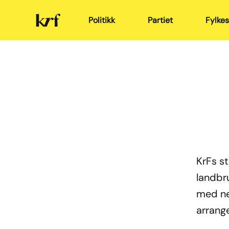
Kristelig
Politikk
Partiet
Fylkes
Folkeparti
KrFs st
landbru
med ne
arrang