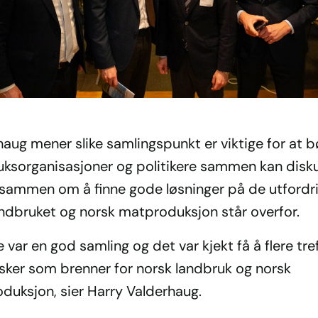
aug mener slike samlingspunkt er viktige for at b
uksorganisasjoner og politikere sammen kan disk
 sammen om å finne gode løsninger på de utfordr
ndbruket og norsk matproduksjon står overfor.
 var en god samling og det var kjekt få å flere tre
ker som brenner for norsk landbruk og norsk
duksjon, sier Harry Valderhaug.