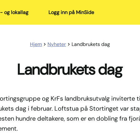
- og lokallag
Logg inn på MinSide
Hjem
Nyheter
Landbrukets dag
Landbrukets dag
ortingsgruppe og KrFs landbruksutvalg inviterte ti
kets dag i februar. Loftstua på Stortinget var sta
sten hundre deltakere, som er en dobling fra fjor
ement.