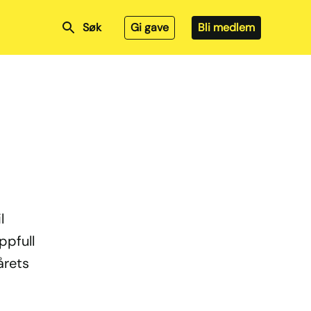
Søk
Gi gave
Bli medlem
l
ppfull
årets