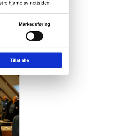
llom
nstre hjørne av nettsiden.
øke
e å ta
Markedsføring
Tillat alle