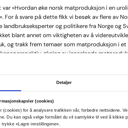
 var «Hvordan øke norsk matproduksjon i en urol
. For å svare på dette fikk vi besøk av flere av N
 landbrukseksperter og politikere fra Norge og Sv
kket blant annet om viktigheten av å videreutvikl
uk, og trakk frem temaer som matproduksjon i et
kapsperspektiv, økning av innenlands matproduk
ingen av å utnytte utmarksressursene og vi fikk e
onsrapport fra grasrota.
Detaljer
Valderhaug, KrFs stortingsrepresentant fra Møre 
l og medlem i næringskomiteen, var selv med p
ormasjonskapsler (cookies)
gen og heier på det norske landbruket.
 (cookies) for å analysere trafikken vår, forbedre nettsidene. V
målene. Du kan også velge formålet du vil samtykke til ved å klik
bruk i hele landet og norsk matproduksjon er en v
 trykke «Lagre innstillingene».