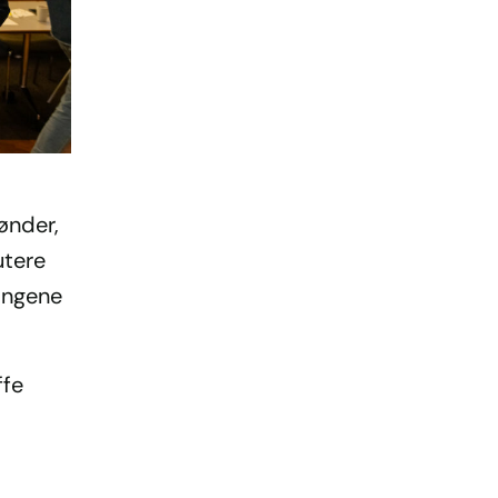
ønder,
utere
ingene
ffe