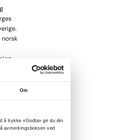
ig
orges
erige.
e norsk
sjon,
n
Om
og
å
ed å trykke «Godta» gir du din
ke på avmerkingsboksen ved
iktig