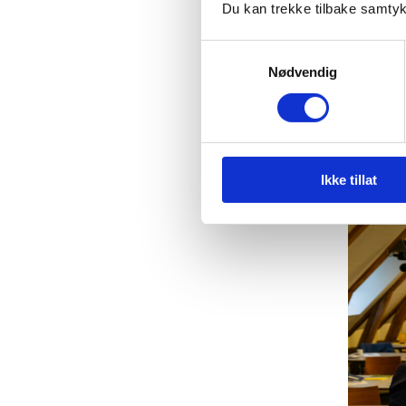
sak for
Du kan trekke tilbake samtykke
bønder
Samtykkevalg
selvfor
Nødvendig
over g
storti
Ikke tillat