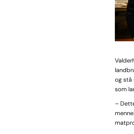
Valderh
landbr
og stå
som la
– Dette
mennes
matpro