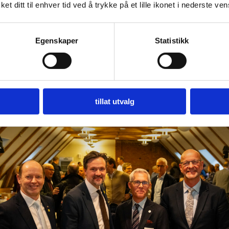
 KrF. I tillegg ønsker KrF å tette inntekstgapet me
t ditt til enhver tid ved å trykke på et lille ikonet i nederste ve
 og andre grupper, styrke matvareberedskapen, 
syningsgraden og at det skal være enklere for ung
Egenskaper
Statistikk
årder gjennom gode låneordninger, forteller KrFs
ngsrepresentant.
tillat utvalg