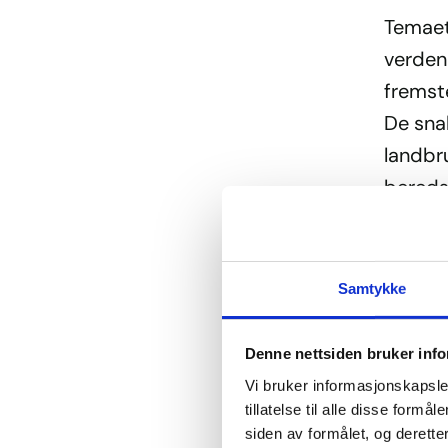
Temaet
verden»
fremste
De sna
landbr
bereds
betydn
situasj
Samtykke
Harry 
Romsda
Denne nettsiden bruker inf
samlin
Vi bruker informasjonskapsler
tillatelse til alle disse for
– Land
siden av formålet, og deretter