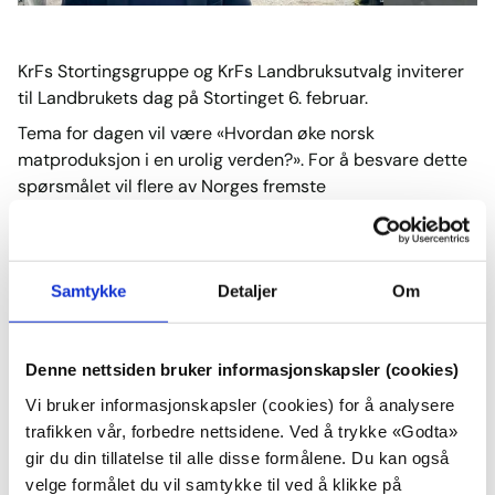
KrFs Stortingsgruppe og KrFs Landbruksutvalg inviterer
til Landbrukets dag på Stortinget 6. februar.
Tema for dagen vil være «Hvordan øke norsk
matproduksjon i en urolig verden?». For å besvare dette
spørsmålet vil flere av Norges fremste
landbrukseksperter samt svenske og norske
toppolitikere holde korte innlegg. Det vil også bli god tid
til å stille spørsmål til hver bolk, og vi håper du vil bli
med denne dagen.
Samtykke
Detaljer
Om
Program og påmelding følger under.
Denne nettsiden bruker informasjonskapsler (cookies)
PROGRAM:
Vi bruker informasjonskapsler (cookies) for å analysere
trafikken vår, forbedre nettsidene. Ved å trykke «Godta»
11:00 Registrering, rundstykker og kaffe
gir du din tillatelse til alle disse formålene. Du kan også
11.30 Velkommen og orientering om dagen
velge formålet du vil samtykke til ved å klikke på