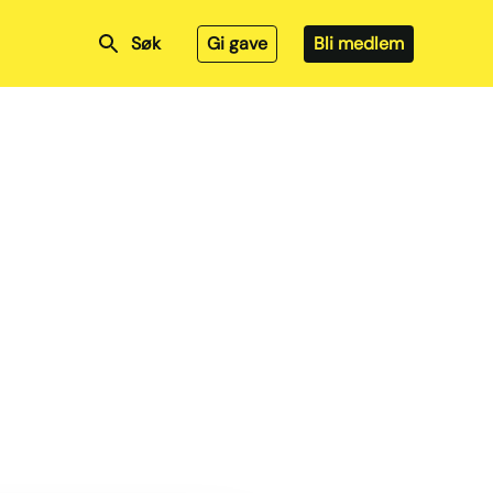
Søk
Gi gave
Bli medlem