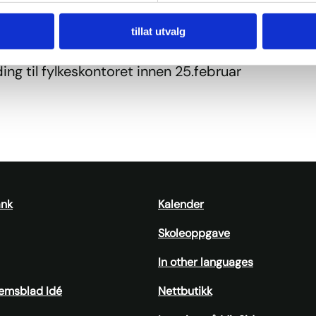
 7.mars i Tønsberg
tillat utvalg
g 10.mars i Bø
ng til fylkeskontoret innen 25.februar
ank
Kalender
Skoleoppgave
In other languages
emsblad Idé
Nettbutikk