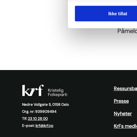
Mandag
Ikke tillat
Torsda
Påmeldi
Ressursb
Presse
Nedre Vollgate 5, 0158 Oslo
Org. nr: 939909494
Nyheter
Tlf:
23 10 28 00
KrFs medl
E-post:
krf@krf.no