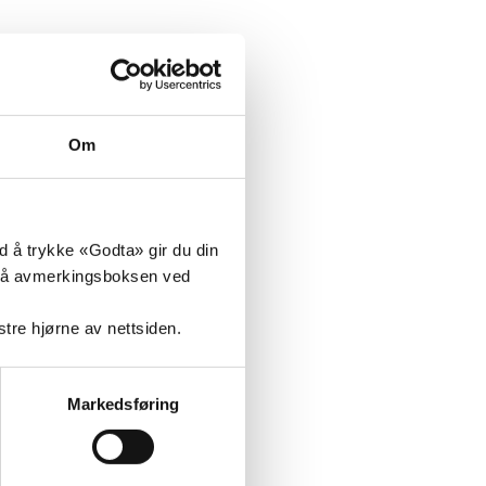
Om
ed å trykke «Godta» gir du din
ke på avmerkingsboksen ved
nstre hjørne av nettsiden.
Markedsføring