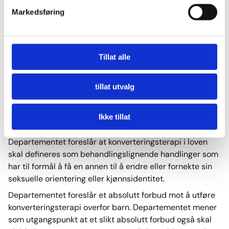
som bryter med trosfriheten
Markedsføring
eller ytringsfriheten i Norge.
Det skal selvsagt være rom
for bønn og samtale.
Tillat alle
– Kjell Ingolf Ropstad
tillat utvalg
Her kan du lese mer om forslaget:
Kulturdepartementet sender i dag ut et forslag til
Ikke tillat
lovregulering av konverteringsterapi på offentlig høring.
Departementet foreslår at konverteringsterapi i loven
skal defineres som behandlingslignende handlinger som
har til formål å få en annen til å endre eller fornekte sin
seksuelle orientering eller kjønnsidentitet.
Departementet foreslår et absolutt forbud mot å utføre
konverteringsterapi overfor barn. Departementet mener
som utgangspunkt at et slikt absolutt forbud også skal