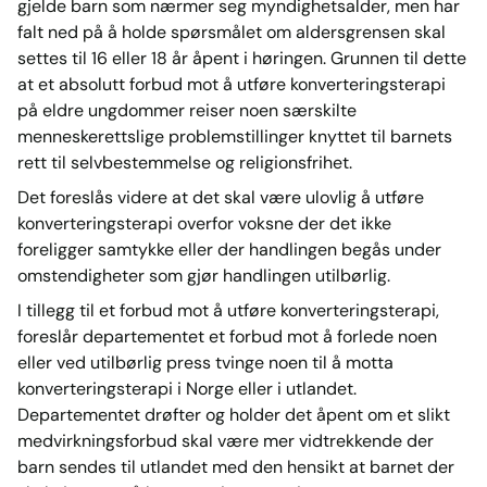
gjelde barn som nærmer seg myndighetsalder, men har
falt ned på å holde spørsmålet om aldersgrensen skal
settes til 16 eller 18 år åpent i høringen. Grunnen til dette
at et absolutt forbud mot å utføre konverteringsterapi
på eldre ungdommer reiser noen særskilte
menneskerettslige problemstillinger knyttet til barnets
rett til selvbestemmelse og religionsfrihet.
Det foreslås videre at det skal være ulovlig å utføre
konverteringsterapi overfor voksne der det ikke
foreligger samtykke eller der handlingen begås under
omstendigheter som gjør handlingen utilbørlig.
I tillegg til et forbud mot å utføre konverteringsterapi,
foreslår departementet et forbud mot å forlede noen
eller ved utilbørlig press tvinge noen til å motta
konverteringsterapi i Norge eller i utlandet.
Departementet drøfter og holder det åpent om et slikt
medvirkningsforbud skal være mer vidtrekkende der
barn sendes til utlandet med den hensikt at barnet der