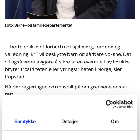
Foto: Barne- og familiedepartementet
– Dette er ikke et forbud mot sjelesorg, forbønn og
veiledning. KrF vil beskytte barn og sårbare voksne. Det
vil også være avgjøre å sikre at en eventuell ny lov ikke
bryter trosfriheten eller ytringsfriheten i Norge, sier
Ropstad.
Nå ber regjeringen om innspill på om grensene er satt
rett.
Viktige avveiinger
Kulturdepartementet sender nå et forslag til
lovregulering av konverteringsterapi på offentlig høring.
Samtykke
Detaljer
Om
KrF har vært opptatt av å høre dette åpent, uten
bastante konklusjoner, fordi en slik lov må beskytte de