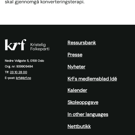
skal gjennomgå konverteringsterapi.
Ressursbank
Presse
Nedre Vollgate 5, 0158 Oslo
Nyheter
Org. nr: 939909494
Tlf:
23 10 28 00
KrFs medlemsblad Idé
E-post:
krf@krf.no
Kalender
Skoleoppgave
In other languages
Nettbutikk