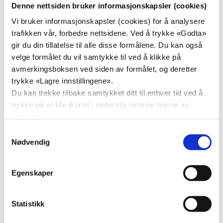
Denne nettsiden bruker informasjonskapsler (cookies)
den har som formål å beskytte, men ikke få utilsiktede
konsekvenser.
Vi bruker informasjonskapsler (cookies) for å analysere
trafikken vår, forbedre nettsidene. Ved å trykke «Godta»
– Kartlegging og historier fra media har vist eksempler
gir du din tillatelse til alle disse formålene. Du kan også
på konverteringsterapi rettet mot barn og mot voksne i
velge formålet du vil samtykke til ved å klikke på
en sårbar situasjon. I eksemplene har disse blitt utsatt
avmerkingsboksen ved siden av formålet, og deretter
for uholdbart press og skadelig behandling. En
trykke «Lagre innstillingene».
lovregulering av konverteringsterapi skal bidra til å
Du kan trekke tilbake samtykket ditt til enhver tid ved å
hindre dette, sier Ropstad.
trykke på et lille ikonet i nederste venstre hjørne av
– Dette medfører noen krevende avveiinger, og det er
nettsiden.
vanskelig å vurdere hvor grensene skal settes på hva
Samtykkevalg
som skal være tillatt og ikke. Derfor skal forslaget til
Nødvendig
regulering nå sendes på høring og det bes om innspill på
om grensene er satt på de rette steder, sier han.
Egenskaper
Det vil aldri være aktuelt
Statistikk
for KrF støtte et lovforslag