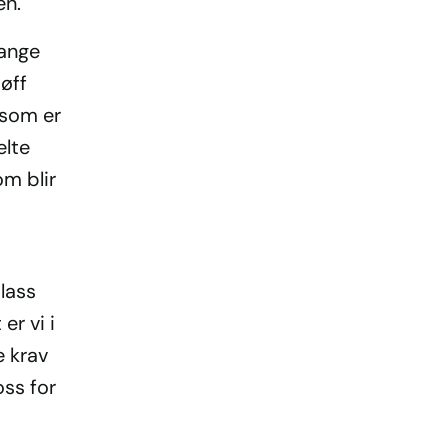
len.
fange
øff
 som er
elte
om blir
plass
er vi i
e krav
oss for