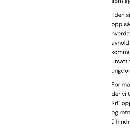
som gj
I den s
opp så
hverda
avholdt
kommun
utsatt 
ungdom
For man
der vi 
KrF opp
og ret
å hind