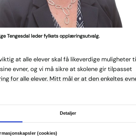
Ege Tengesdal leder fylkets opplæringsutvalg.
viktig at alle elever skal få likeverdige muligheter ti
 sine evner, og vi må sikre at skolene gir tilpasset
ng for alle elever. Mitt mål er at den enkeltes evn
r fortsatt skal bli stimulert, selv i disse korona-ti
 være der for alle elevene. Føringene fra
ingsdirektorat er at skolene må foreta en konkret
Detaljer
uell vurdering av hvilke elever som har et særskilt
sbehov, og derav har krav på et tilbud om opplæ
ormasjonskapsler (cookies)