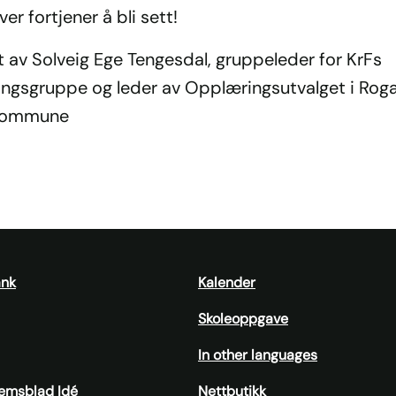
ever fortjener å bli sett!
t av Solveig Ege Tengesdal, gruppeleder for KrFs
tingsgruppe og leder av Opplæringsutvalget i Rog
skommune
ank
Kalender
Skoleoppgave
In other languages
emsblad Idé
Nettbutikk