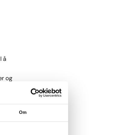
l å
er og
der.
 og
Om
ring