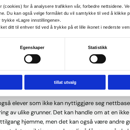
e er nettbasert. Det ansvaret er jeg glad for at d
 (cookies) for å analysere trafikken vår, forbedre nettsidene. V
målene. Du kan også velge formålet du vil samtykke til ved å klik
ående skolene i Rogaland tar. I Rogaland har vi al
 trykke «Lagre innstillingene».
t at alle elever med organiseringsform
t ditt til enhver tid ved å trykke på et lille ikonet i nederste ve
slivstrening har et slikt behov og at noen elever
seringsform arbeidstrening også kan ha et slikt b
Egenskaper
Statistikk
skolene som har størst kjennskap til sine elever, o
 er det skolene som må vurdere hvilke elever som 
t behov. Dette skal gjøres individuelt for den enkelt
t som eventuelt gis kan være av ulik art og lengde
tillat utvalg
ilpasset den enkelte elev.
også elever som ikke kan nyttiggjøre seg nettbase
ng av ulike grunner. Det kan handle om at en ikke
ettilgang hjemme, men det kan også være andre g