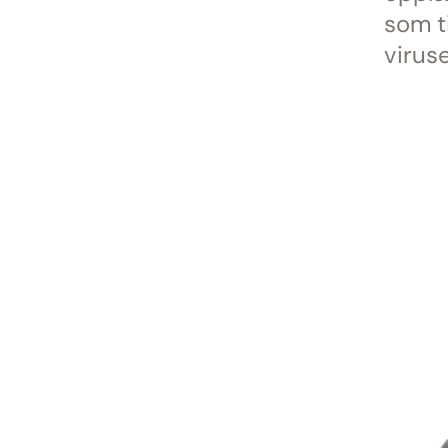
som t
viruse