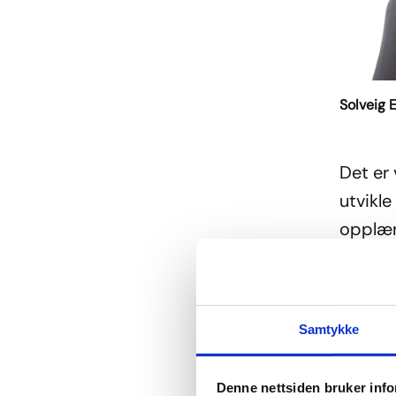
Solveig 
Det er 
utvikle
opplæri
talente
Vi skal
Utdann
Samtykke
individ
omsorg
Denne nettsiden bruker inf