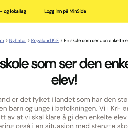
- og lokallag
Logg inn på MinSide
em
Nyheter
Rogaland KrF
En skole som ser den enkelte e
 skole som ser den enke
elev!
and er det fylket i landet som har den stø
en barn og unge i befolkningen. Vi i KrF e
t av at vi skal klare å gi den enkelte elev
ring også i en situasjon med stengte sko