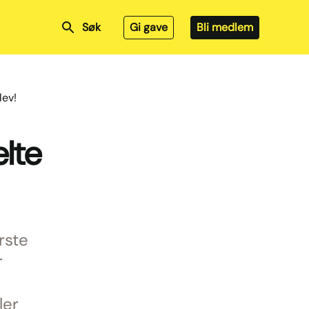
Søk
Gi gave
Bli medlem
lev!
lte
rste
r
ler