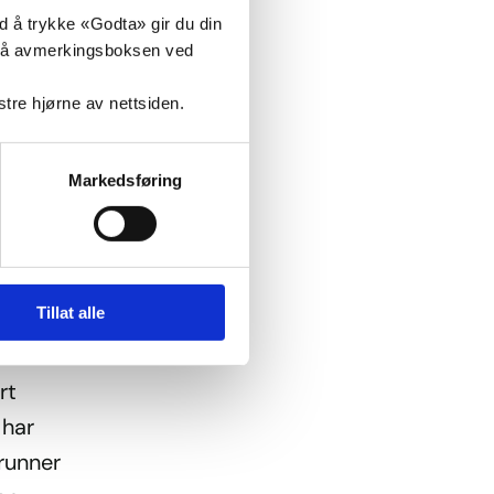
e
ed å trykke «Godta» gir du din
ke på avmerkingsboksen ved
lerede
nstre hjørne av nettsiden.
 med
ehov.
Markedsføring
g
kan ha
e elev.
 pr.
Tillat alle
rt
 har
runner