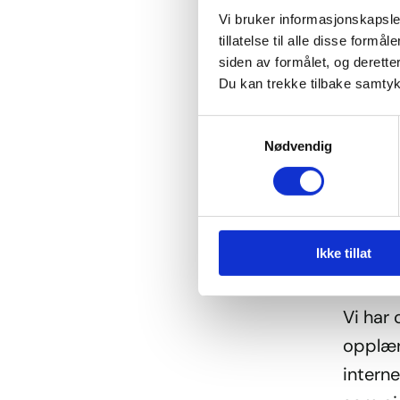
som ikk
Vi bruker informasjonskapsler
tillatelse til alle disse for
videreg
siden av formålet, og deretter
definer
Du kan trekke tilbake samtykke
hverdag
Samtykkevalg
organi
Nødvendig
Det er 
derfor
et slik
Tilbude
Ikke tillat
dag – t
Vi har 
opplæri
intern