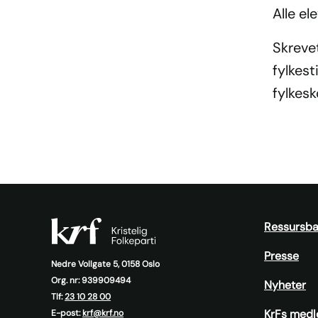
Alle el
Skreve
fylkes
fylke
Ressursb
Presse
Nedre Vollgate 5, 0158 Oslo
Org. nr: 939909494
Nyheter
Tlf:
23 10 28 00
KrFs medl
E-post:
krf@krf.no