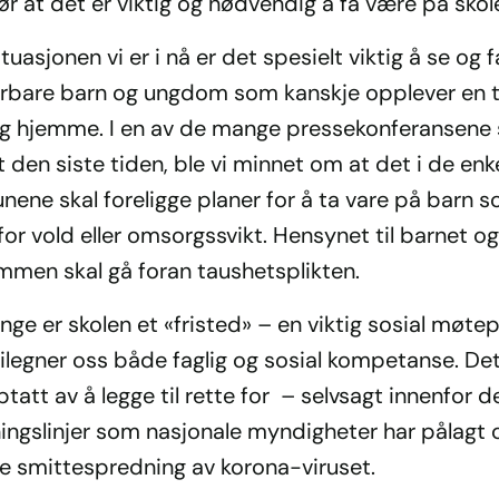
ør at det er viktig og nødvendig å få være på sko
ituasjonen vi er i nå er det spesielt viktig å se og 
rbare barn og ungdom som kanskje opplever en t
g hjemme. I en av de mange pressekonferansene
 den siste tiden, ble vi minnet om at det i de enk
ene skal foreligge planer for å ta vare på barn s
for vold eller omsorgssvikt. Hensynet til barnet og
men skal gå foran taushetsplikten.
ge er skolen et «fristed» – en viktig sosial møte
tilegner oss både faglig og sosial kompetanse. Det 
tatt av å legge til rette for – selvsagt innenfor d
ningslinjer som nasjonale myndigheter har pålagt 
re smittespredning av korona-viruset.