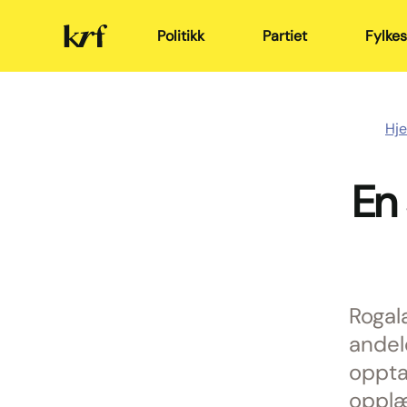
Kristelig
Politikk
Partiet
Fylkes
Folkeparti
Hj
En
Rogal
andel
opptat
opplæ