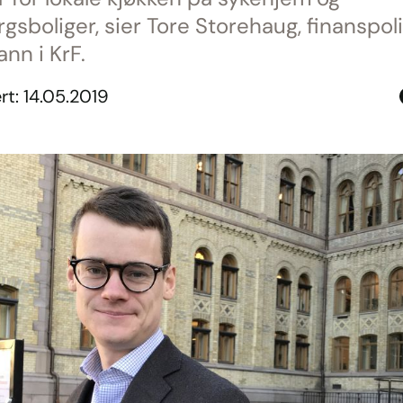
gsboliger, sier Tore Storehaug, finanspoli
nn i KrF.
rt: 14.05.2019
D