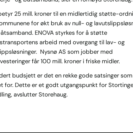
etyr 25 mill. kroner til en midlertidig støtte-ordni
ommunene for økt bruk av null- og lavutslippsløsn
båtsamband. ENOVA styrkes for å støtte
stransportens arbeid med overgang til lav- og
slippsløsninger. Nysnø AS som jobber med
vesteringer får 100 mill. kroner i friske midler.
idert budsjett er det en rekke gode satsinger som
et for. Dette er et godt utgangspunkt for Storting
ling, avslutter Storehaug.