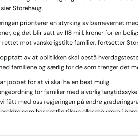
 sier Storehaug.
eringen prioriterer en styrking av barnevernet me
roner, og det blir satt av 118 mill. kroner for en bolig
 rettet mot vanskeligstilte familier, fortsetter St
opptatt av at politikken skal bestå hverdagsteste
ed familiene og særlig for de som trenger det m
ar jobbet for at vi skal ha en best mulig
ngeordning for familier med alvorlig langtidssyke
 vi fått med oss regjeringen på endre graderingsr
 foreldre som har nattlig tilsyn eller må være i be
 dermed ikke kan være i arbeid ikke skal få redus
nger, sier Storehaug.