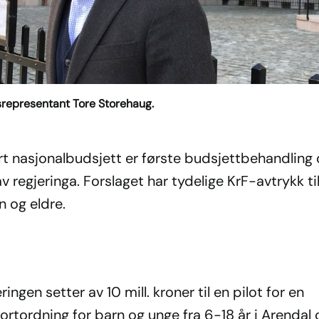
srepresentant Tore Storehaug.
rt nasjonalbudsjett er første budsjettbehandling 
av regjeringa. Forslaget har tydelige KrF-avtrykk ti
n og eldre.
ringen setter av 10 mill. kroner til en pilot for en
kortordning for barn og unge fra 6-18 år i Arendal 