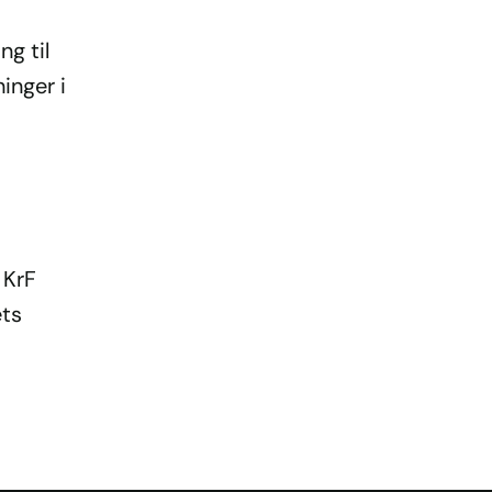
ng til
inger i
 KrF
ets