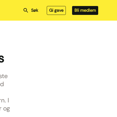
Søk
Gi gave
Bli medlem
s
ste
ed
n. I
r og