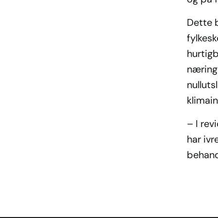
Dette b
fylkesk
hurtig
næring
nullut
klimain
– I rev
har ivr
behand