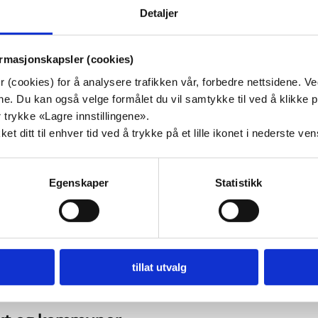
Detaljer
ormasjonskapsler (cookies)
kal grue seg til å bli gammel i Norge, fordi
 (cookies) for å analysere trafikken vår, forbedre nettsidene. V
funnet ikke stiller opp. Derfor er det viktig å legge
målene. Du kan også velge formålet du vil samtykke til ved å klik
for en verdig alderdom der de som har behov for u
 trykke «Lagre innstillingene».
t ditt til enhver tid ved å trykke på et lille ikonet i nederste ve
og omsorg får tilbud om det.
kes tilsagnsrammen til heldøgns omsorgsplasser,
Egenskaper
Statistikk
lsvarer om lag 900 plasser. Eldre trenger god og 
 det skaper også trivsel i hverdagen. Derfor blir 
rt en tilskuddsordning for lokalkjøkken ved sykeh
sboliger, sier Storehaug.
tillat utvalg