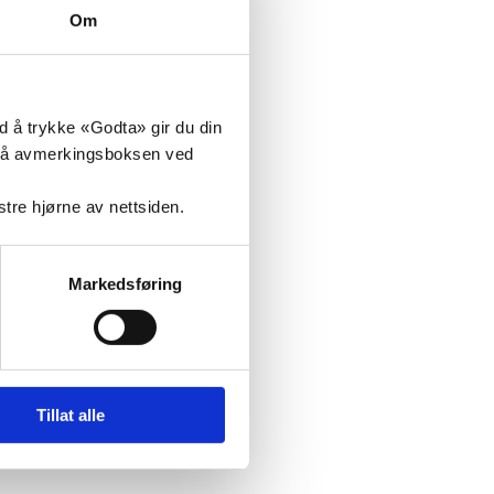
Om
ed å trykke «Godta» gir du din
 til
ke på avmerkingsboksen ved
lik
nstre hjørne av nettsiden.
 noe
Markedsføring
sunn
det nå
jem og
Tillat alle