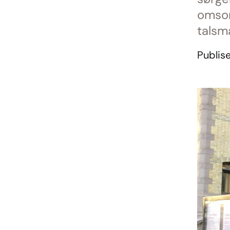
omsor
talsma
Publise