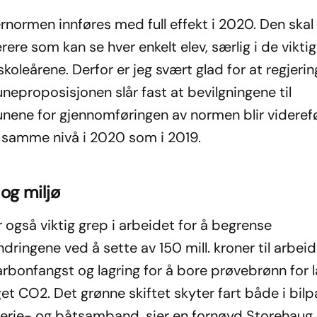
normen innføres med full effekt i 2020. Den skal 
ærere som kan se hver enkelt elev, særlig i de viktig
skoleårene. Derfor er jeg svært glad for at regjerin
eproposisjonen slår fast at bevilgningene til
ene for gjennomføringen av normen blir videref
 samme nivå i 2020 som i 2019.
og miljø
r også viktig grep i arbeidet for å begrense
dringene ved å sette av 150 mill. kroner til arbei
rbonfangst og lagring for å bore prøvebrønn for l
et CO2. Det grønne skiftet skyter fart både i bil
ferje- og båtsamband, sier en fornøyd Storehaug.