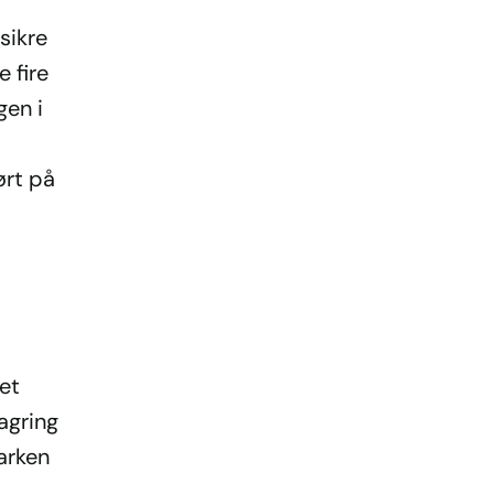
sikre
e fire
gen i
ørt på
det
agring
parken