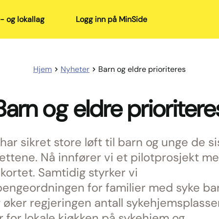
- og lokallag
Logg inn på MinSide
Hjem
Nyheter
Barn og eldre prioriteres
Barn og eldre prioritere
har sikret store løft til barn og unge de si
ettene. Nå innfører vi et pilotprosjekt m
skortet. Samtidig styrker vi
pengeordningen for familier med syke bar
gg øker regjeringen antall sykehjemsplasse
r for lokale kjøkken på sykehjem og