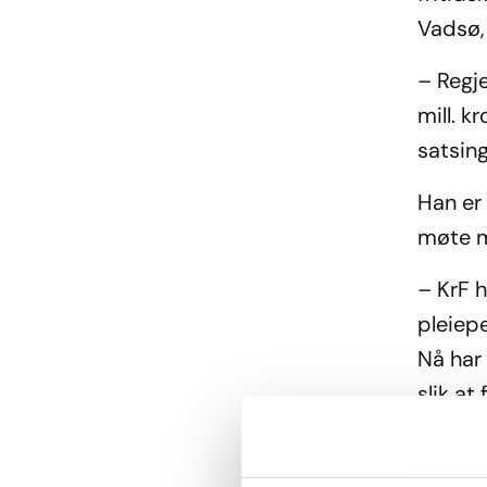
Vadsø,
– Regj
mill. k
satsing
Han er 
møte m
– KrF h
pleiepe
Nå har
slik at
og som
pleiepe