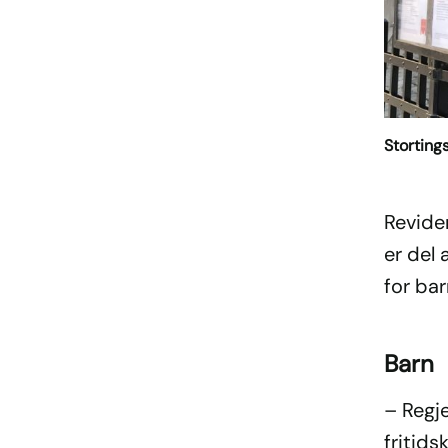
Storting
Revide
er del 
for bar
Barn
– Regje
fritids