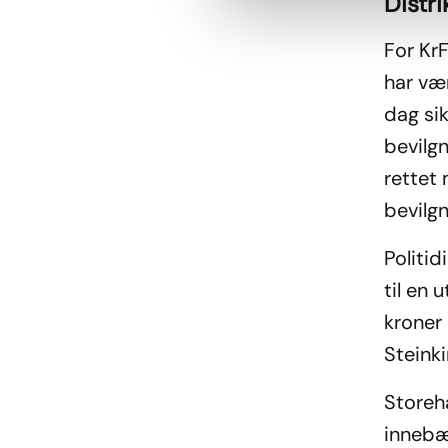
Distr
For KrF
har vær
dag sik
bevilg
rettet
bevilgn
Politid
til en 
kroner 
Steinki
Storeh
innebær