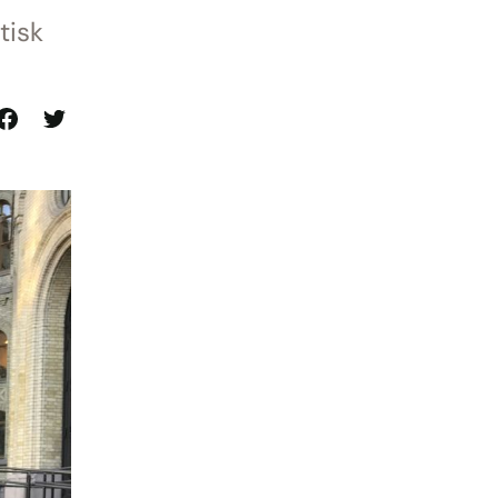
tisk
el
Del
på
på
Facebook
Twitter