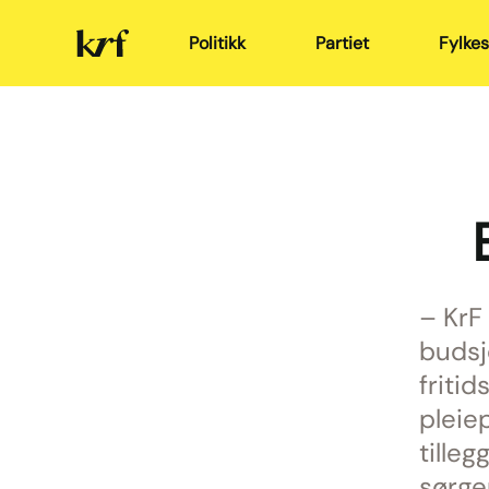
Kristelig
Politikk
Partiet
Fylkes
Folkeparti
– KrF 
budsj
fritid
pleie
tille
sørge