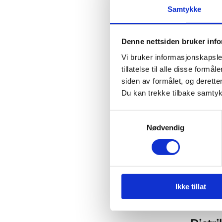
Samtykke
Eldre
Denne nettsiden bruker inf
Ingen s
Vi bruker informasjonskapsler
storsam
tillatelse til alle disse for
rette 
siden av formålet, og deretter
Du kan trekke tilbake samtykke
pleie 
Samtykkevalg
– Nå ø
Nødvendig
som ti
mat, og
etable
omsorg
Ikke tillat