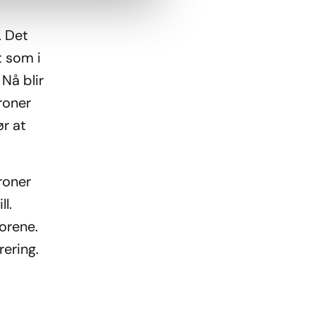
. Det
t som i
Nå blir
roner
r at
kroner
ll.
torene.
rering.