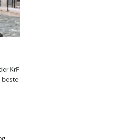
der KrF
l beste
og