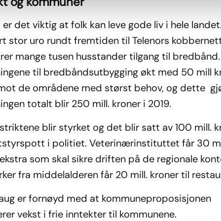
ikt og kommuner
 er det viktig at folk kan leve gode liv i hele landet
t stor uro rundt fremtiden til Telenors kobbernet
rer mange tusen husstander tilgang til bredbånd. 
ningene til bredbåndsutbygging økt med 50 mill k
 mot de områdene med størst behov, og dette gjø
ingen totalt blir 250 mill. kroner i 2019.
istriktene blir styrket og det blir satt av 100 mill. 
utstyrspott i politiet. Veterinærinstituttet får 30 mi
ekstra som skal sikre driften på de regionale kon
rker fra middelalderen får 20 mill. kroner til restau
aug er fornøyd med at kommuneproposisjonen
er vekst i frie inntekter til kommunene.