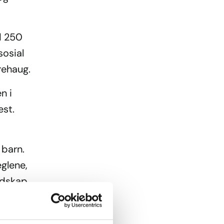
d 250
sosial
orehaug.
n i
est.
 barn.
eglene,
redskap
erte