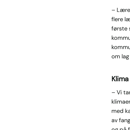
– Lærer
flere l
første 
kommun
kommun
om lag
Klima 
– Vi ta
klimaen
med ka
av fang
og på 