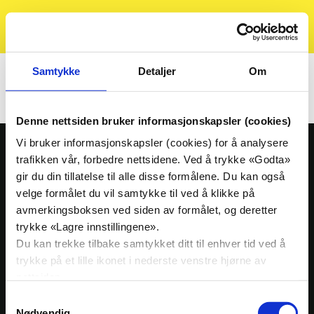
Kristelig
Søk
Meny
Folkeparti
Hjem
Fylkes- og lokallag
Innlandet KrF
Løten KrF
Samtykke
Detaljer
Om
Løten KrF
Denne nettsiden bruker informasjonskapsler (cookies)
Vi bruker informasjonskapsler (cookies) for å analysere
trafikken vår, forbedre nettsidene. Ved å trykke «Godta»
Ressursbank
gir du din tillatelse til alle disse formålene. Du kan også
Presse
velge formålet du vil samtykke til ved å klikke på
Nedre Vollgate 5, 0158 Oslo
avmerkingsboksen ved siden av formålet, og deretter
Nyheter
Org. nr: 939909494
trykke «Lagre innstillingene».
Tlf:
23 10 28 00
Du kan trekke tilbake samtykket ditt til enhver tid ved å
KrFs medlemsblad Idé
E-post:
krf@krf.no
trykke på et lille ikonet i nederste venstre hjørne av
Kalender
nettsiden.
Samtykkevalg
Skoleoppgave
Nødvendig