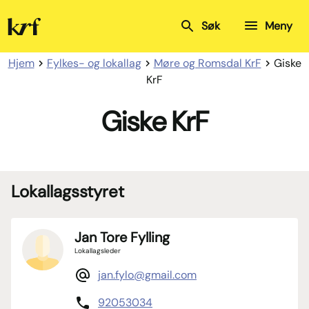
Kristelig
Søk
Meny
Folkeparti
Hjem
Fylkes- og lokallag
Møre og Romsdal KrF
Giske
KrF
Giske KrF
Lokallagsstyret
Jan Tore Fylling
Lokallagsleder
jan.fylo@gmail.com
92053034