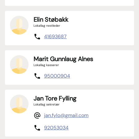
Elin Støbakk
Lokallag nestleder
41693687
Marit Gunnlaug Alnes
Lokallag kasserer
95000904
Jan Tore Fylling
Lokallag sekretær
jan.fylo@gmail.com
92053034