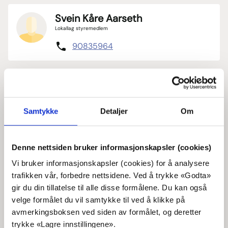
Svein Kåre Aarseth
Lokallag styremedlem
90835964
Ernst Valderhaug
Lokallag styremedlem
40221129
Samtykke
Detaljer
Om
Marit Gunnlaug Alnes
Denne nettsiden bruker informasjonskapsler (cookies)
Kommunest. gruppeleder
Vi bruker informasjonskapsler (cookies) for å analysere
95000904
trafikken vår, forbedre nettsidene. Ved å trykke «Godta»
gir du din tillatelse til alle disse formålene. Du kan også
velge formålet du vil samtykke til ved å klikke på
Jacek Literski
avmerkingsboksen ved siden av formålet, og deretter
Lokallag 1. vara
trykke «Lagre innstillingene».