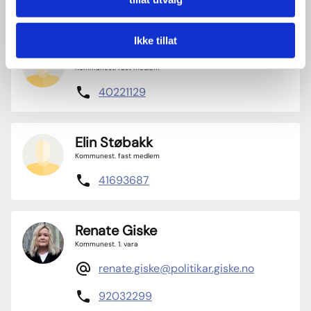
90835964
Ikke tillat
Ernst Valderhaug
Kommunest. fast medlem
40221129
Elin Støbakk
Kommunest. fast medlem
41693687
Renate Giske
Kommunest. 1. vara
renate.giske@politikar.giske.no
92032299