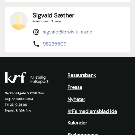
Sigvald Sæther
Kommunest. 3. vara
sigvald@breivik-as.no
98235509
Ressursbank
Presse
Nedre Vollgate 5, 0158 Oslo
Nyheter
Org. nr: 939909494
Tlf:
23 10 28 00
KrFs medlemsblad Idé
E-post:
krf@krf.no
Kalender
Skoleoppgave