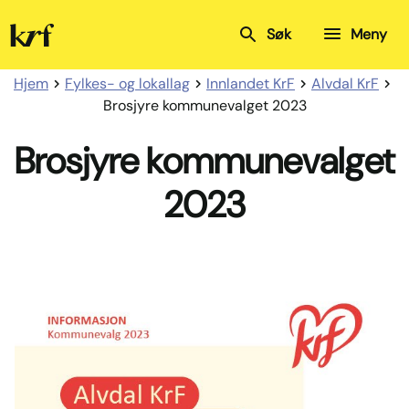
Kristelig
Søk
Meny
Folkeparti
Hjem
Fylkes- og lokallag
Innlandet KrF
Alvdal KrF
Brosjyre kommunevalget 2023
Brosjyre kommunevalget
2023