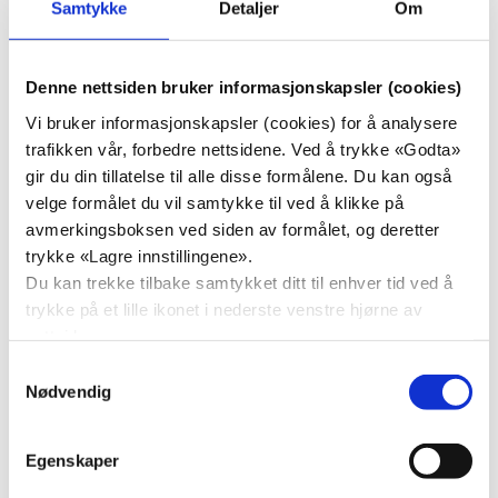
Samtykke
Detaljer
Om
Alvdal KrF sin brosjyre til kommunevalget 2023
Denne nettsiden bruker informasjonskapsler (cookies)
Vi bruker informasjonskapsler (cookies) for å analysere
trafikken vår, forbedre nettsidene. Ved å trykke «Godta»
gir du din tillatelse til alle disse formålene. Du kan også
velge formålet du vil samtykke til ved å klikke på
avmerkingsboksen ved siden av formålet, og deretter
trykke «Lagre innstillingene».
Du kan trekke tilbake samtykket ditt til enhver tid ved å
trykke på et lille ikonet i nederste venstre hjørne av
nettsiden.
Samtykkevalg
Nødvendig
Alvdal KrF sin brosjyre til kommunevalget 2023
Egenskaper