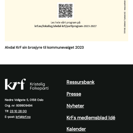
Alvdal KrF sin brosjyre til kommunevalget 2023
Ressursbank
Presse
Nedre Vollgate 5, 0158 Oslo
Nyheter
Org. nr: 939909494
Tlf:
23 10 28 00
KrFs medlemsblad Idé
E-post:
krf@krf.no
Kalender