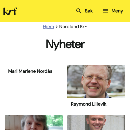
Kristelig
Søk
Meny
Folkeparti
Hjem
Nordland KrF
Nyheter
Mari Marlene Nordås
Raymond Lillevik