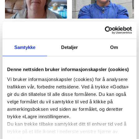
Solrun Marie
Bård Andreas Nordås
Thomassen
Samtykke
Detaljer
Om
Arve Lennart Knutsen
Denne nettsiden bruker informasjonskapsler (cookies)
Vi bruker informasjonskapsler (cookies) for å analysere
Alf Jostein Tinnan
trafikken vår, forbedre nettsidene. Ved å trykke «Godta»
gir du din tillatelse til alle disse formålene. Du kan også
velge formålet du vil samtykke til ved å klikke på
avmerkingsboksen ved siden av formålet, og deretter
trykke «Lagre innstillingene».
Du kan trekke tilbake samtykket ditt til enhver tid ved å
trykke på et lille ikonet i nederste venstre hjørne av
Leif Harald Olsen
Elisabeth Dreyer
nettsiden.