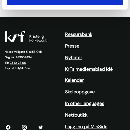
Ressursbank
Presse
Nedre Vollgate 5, 0158 Oslo
Nyheter
Org. nr: 939909494
Tlf:
23 10 28 00
KrFs medlemsblad Idé
E-post:
krf@krf.no
Kalender
Skoleoppgave
In other languages
Nettbutikk
Logg inn på MinSide
KrF
KrF
KrF